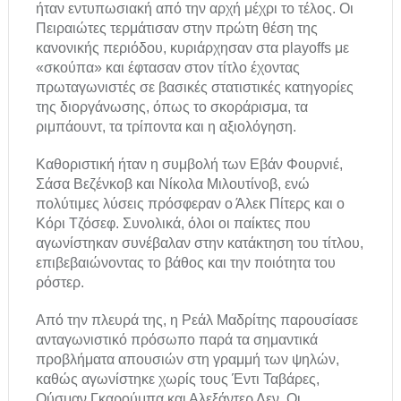
ήταν εντυπωσιακή από την αρχή μέχρι το τέλος. Οι
Πειραιώτες τερμάτισαν στην πρώτη θέση της
κανονικής περιόδου, κυριάρχησαν στα playoffs με
«σκούπα» και έφτασαν στον τίτλο έχοντας
πρωταγωνιστές σε βασικές στατιστικές κατηγορίες
της διοργάνωσης, όπως το σκοράρισμα, τα
ριμπάουντ, τα τρίποντα και η αξιολόγηση.
Καθοριστική ήταν η συμβολή των Εβάν Φουρνιέ,
Σάσα Βεζένκοβ και Νίκολα Μιλουτίνοβ, ενώ
πολύτιμες λύσεις πρόσφεραν ο Άλεκ Πίτερς και ο
Κόρι Τζόσεφ. Συνολικά, όλοι οι παίκτες που
αγωνίστηκαν συνέβαλαν στην κατάκτηση του τίτλου,
επιβεβαιώνοντας το βάθος και την ποιότητα του
ρόστερ.
Από την πλευρά της, η Ρεάλ Μαδρίτης παρουσίασε
ανταγωνιστικό πρόσωπο παρά τα σημαντικά
προβλήματα απουσιών στη γραμμή των ψηλών,
καθώς αγωνίστηκε χωρίς τους Έντι Ταβάρες,
Ούσμαν Γκαρούμπα και Αλεξάντερ Λεν. Οι