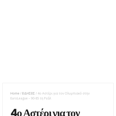
Home
/
ΕΙΔΗΣΕΙΣ
/
4ο Αστέρι για τον Ολυμπιακό στην
EuroLeague – 90-85 τη Ρεάλ
4ο Αστέρι για τον