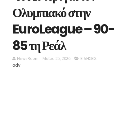
Ολυμπιακό στην
EuroLeague – 90-
85 τη Ρεάλ
NewsRoom
Μαΐου 25, 2026
ΕΙΔΗΣΕΙΣ
adv