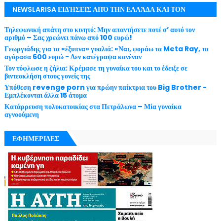
NEWSLARISA ΕΙΔΉΣΕΙΣ ΑΠΌ ΤΗΝ ΕΛΛΆΔΑ ΚΑΙ ΤΟΝ
ΚΌΣΜΟ ΜΕ ΕΓΚΥΡΌΤΗΤΑ
Τηλεφωνική απάτη στο κινητό: Μην απαντήσετε ποτέ σ’ αυτό τον
αριθμό – Σας χρεώνει πάνω από 100 ευρώ!
Γεωργιάδης για τα «έξυπνα» γυαλιά: «Ναι, φοράω τα Meta Ray, τα
αγόρασα 600 ευρώ - Δεν κατέγραψα κανέναν
Τον τύφλωσε η ζήλια: Κρέμασε τη γυναίκα του και το έδειξε σε
βιντεοκλήση στους γονείς της
Υπόθεση revenge porn για πρώην παίκτρια του Big Brother -
Εμπλέκονται άλλα 15 άτομα
Κατάρρευση πολυκατοικίας στα Πετράλωνα – Μία γυναίκα
αγνοούμενη
ΕΦΗΜΕΡΙΔΕΣ