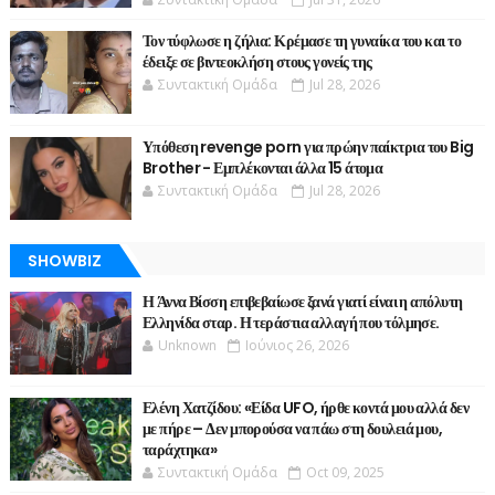
Τον τύφλωσε η ζήλια: Κρέμασε τη γυναίκα του και το
έδειξε σε βιντεοκλήση στους γονείς της
Συντακτική Ομάδα
Jul 28, 2026
Υπόθεση revenge porn για πρώην παίκτρια του Big
Brother - Εμπλέκονται άλλα 15 άτομα
Συντακτική Ομάδα
Jul 28, 2026
SHOWBIZ
Η Άννα Βίσση επιβεβαίωσε ξανά γιατί είναι η απόλυτη
Ελληνίδα σταρ. Η τεράστια αλλαγή που τόλμησε.
Unknown
Ιούνιος 26, 2026
Ελένη Χατζίδου: «Είδα UFO, ήρθε κοντά μου αλλά δεν
με πήρε – Δεν μπορούσα να πάω στη δουλειά μου,
ταράχτηκα»
Συντακτική Ομάδα
Oct 09, 2025