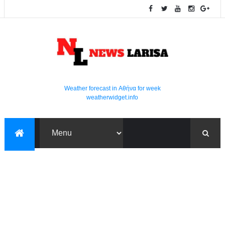
Weather forecast in Αθήνα for week
weatherwidget.info