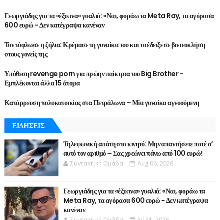
Γεωργιάδης για τα «έξυπνα» γυαλιά: «Ναι, φοράω τα Meta Ray, τα αγόρασα
600 ευρώ - Δεν κατέγραψα κανέναν
Τον τύφλωσε η ζήλια: Κρέμασε τη γυναίκα του και το έδειξε σε βιντεοκλήση
στους γονείς της
Υπόθεση revenge porn για πρώην παίκτρια του Big Brother -
Εμπλέκονται άλλα 15 άτομα
Κατάρρευση πολυκατοικίας στα Πετράλωνα – Μία γυναίκα αγνοούμενη
ΕΙΔΗΣΕΙΣ
Τηλεφωνική απάτη στο κινητό: Μην απαντήσετε ποτέ σ’
αυτό τον αριθμό – Σας χρεώνει πάνω από 100 ευρώ!
Συντακτική Ομάδα
Aug 06, 2026
Γεωργιάδης για τα «έξυπνα» γυαλιά: «Ναι, φοράω τα
Meta Ray, τα αγόρασα 600 ευρώ - Δεν κατέγραψα
κανέναν
Συντακτική Ομάδα
Jul 31, 2026