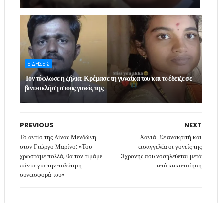
ΕΙΔΗΣΕΙΣ
Τον τύφλωσε η ζήλια: Κρέμασε τη γυναίκα του και το έδειξε σε
βιντεοκλήση στους γονείς της
PREVIOUS
NEXT
Το αντίο της Λίνας Μενδώνη
Χανιά: Σε ανακριτή και
στον Γιώργο Μαρίνο: «Του
εισαγγελέα οι γονείς της
χρωστάμε πολλά, θα τον τιμάμε
3χρονης που νοσηλεύεται μετά
πάντα για την πολύτιμη
από κακοποίηση
συνεισφορά του»