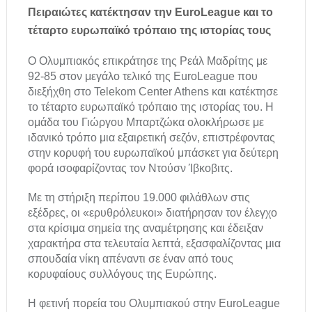
Πειραιώτες κατέκτησαν την EuroLeague και το
τέταρτο ευρωπαϊκό τρόπαιο της ιστορίας τους
Ο Ολυμπιακός επικράτησε της Ρεάλ Μαδρίτης με
92-85 στον μεγάλο τελικό της EuroLeague που
διεξήχθη στο Telekom Center Athens και κατέκτησε
το τέταρτο ευρωπαϊκό τρόπαιο της ιστορίας του. Η
ομάδα του Γιώργου Μπαρτζώκα ολοκλήρωσε με
ιδανικό τρόπο μια εξαιρετική σεζόν, επιστρέφοντας
στην κορυφή του ευρωπαϊκού μπάσκετ για δεύτερη
φορά ισοφαρίζοντας τον Ντούσν Ίβκοβιτς.
Με τη στήριξη περίπου 19.000 φιλάθλων στις
εξέδρες, οι «ερυθρόλευκοι» διατήρησαν τον έλεγχο
στα κρίσιμα σημεία της αναμέτρησης και έδειξαν
χαρακτήρα στα τελευταία λεπτά, εξασφαλίζοντας μια
σπουδαία νίκη απέναντι σε έναν από τους
κορυφαίους συλλόγους της Ευρώπης.
Η φετινή πορεία του Ολυμπιακού στην EuroLeague