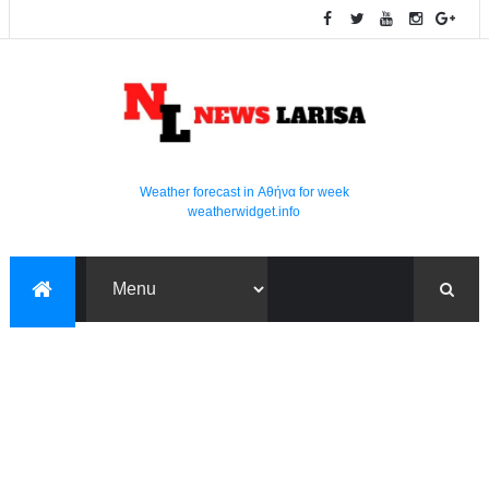
Weather forecast in Αθήνα for week
weatherwidget.info