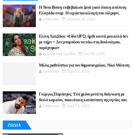
Η Άννα Βίσση επιβεβαίωσε ξανά γιατί είναι η απόλυτη
Ελληνίδα σταρ. Η τεράστια αλλαγή που τόλμησε.
Unknown
Ιούνιος 26, 2026
Ελένη Χατζίδου: «Είδα UFO, ήρθε κοντά μου αλλά δεν
με πήρε – Δεν μπορούσα να πάω στη δουλειά μου,
ταράχτηκα»
Συντακτική Ομάδα
Oct 09, 2025
Μόλις μαθεύτnκε για τον δημοσιογράφο, Νίκο Μάνεση
Unknown
Sept 12, 2025
Γιώργος Παράσχος: Ένα χρόνο μετά τη διάγνωση με
διπλό καρκίνο, ποια είναι η κατάσταση της υγείας του;
Unknown
Sept 12, 2025
ΖΩΔΙΑ