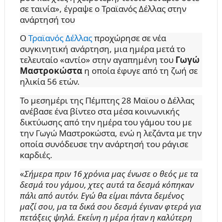
σε ταινία», έγραψε ο Τραϊανός Δέλλας στην
ανάρτησή του
Ο
Τραϊανός Δέλλας
προχώρησε σε νέα
συγκινητική ανάρτηση, μια ημέρα μετά το
τελευταίο «αντίο» στην αγαπημένη του
Γωγώ
Μαστροκώστα
η οποία έφυγε από τη ζωή σε
ηλικία 56 ετών.
Το μεσημέρι της Πέμπτης 28 Μαϊου ο Δέλλας
ανέβασε ένα βίντεο στα μέσα κοινωνικής
δικτύωσης από την ημέρα του γάμου του με
την Γωγώ Μαστροκώστα, ενώ η λεζάντα με την
οποία συνόδευσε την ανάρτησή του ράγισε
καρδιές.
«
Σήμερα πριν 16 χρόνια μας ένωσε ο θεός με τα
δεσμά του γάμου, χτες αυτά τα δεσμά κόπηκαν
πάλι από αυτόν. Εγώ θα είμαι πάντα δεμένος
μαζί σου, μα τα δικά σου δεσμά έγιναν φτερά για
πετάξεις ψηλά. Εκείνη η μέρα ήταν η καλύτερη