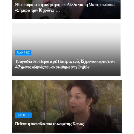
Νέα σπαρακτική ανάρτηση του Δέλλα για τη Μαστροκώστα:
«Σήμερα πριν 16 χρόνια .....
ΕΙΔΗΣΕΙΣ
Τραγωδία στο Περιστέρι: Πατέρας ενός 12χρονου κοριτσιού ο
47χρονος οδηγός που σκοτώθηκε στη Θηβών
ΕΙΔΉΣΕΙΣ
Πέθανε η παπαδιά από το καφέ της Χαράς