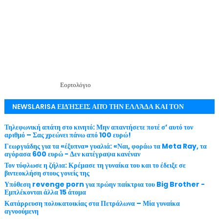
Εορτολόγιο
NEWSLARISA ΕΙΔΉΣΕΙΣ ΑΠΌ ΤΗΝ ΕΛΛΆΔΑ ΚΑΙ ΤΟΝ
ΚΌΣΜΟ ΜΕ ΕΓΚΥΡΌΤΗΤΑ
Τηλεφωνική απάτη στο κινητό: Μην απαντήσετε ποτέ σ’ αυτό τον
αριθμό – Σας χρεώνει πάνω από 100 ευρώ!
Γεωργιάδης για τα «έξυπνα» γυαλιά: «Ναι, φοράω τα Meta Ray, τα
αγόρασα 600 ευρώ - Δεν κατέγραψα κανέναν
Τον τύφλωσε η ζήλια: Κρέμασε τη γυναίκα του και το έδειξε σε
βιντεοκλήση στους γονείς της
Υπόθεση revenge porn για πρώην παίκτρια του Big Brother -
Εμπλέκονται άλλα 15 άτομα
Κατάρρευση πολυκατοικίας στα Πετράλωνα – Μία γυναίκα
αγνοούμενη