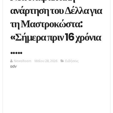
ανάρτηση του Δέλλα για
τη Μαστροκώστα:
«Σήμερα πριν 16 χρόνια
.....
NewsRoom
Μαΐου 28, 2026
Ειδήσεις
adv