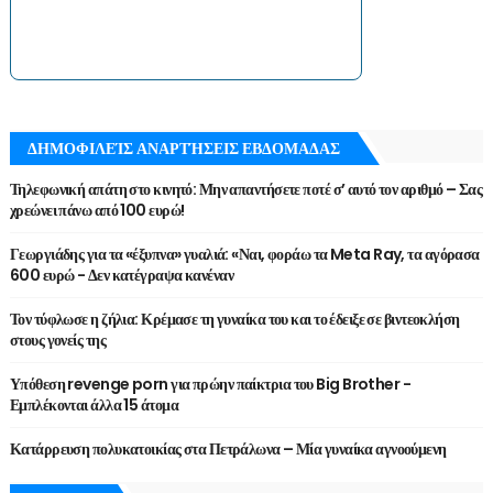
ΔΗΜΟΦΙΛΕΊΣ ΑΝΑΡΤΉΣΕΙΣ ΕΒΔΟΜΑΔΑΣ
Τηλεφωνική απάτη στο κινητό: Μην απαντήσετε ποτέ σ’ αυτό τον αριθμό – Σας
χρεώνει πάνω από 100 ευρώ!
Γεωργιάδης για τα «έξυπνα» γυαλιά: «Ναι, φοράω τα Meta Ray, τα αγόρασα
600 ευρώ - Δεν κατέγραψα κανέναν
Τον τύφλωσε η ζήλια: Κρέμασε τη γυναίκα του και το έδειξε σε βιντεοκλήση
στους γονείς της
Υπόθεση revenge porn για πρώην παίκτρια του Big Brother -
Εμπλέκονται άλλα 15 άτομα
Κατάρρευση πολυκατοικίας στα Πετράλωνα – Μία γυναίκα αγνοούμενη