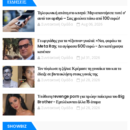
ΕΙΔΗΣΕΙΣ
Τηλεφωνική απάτη στο κινητό: Μην απαντήσετε ποτέ σ’
αυτό τον αριθμό – Σας χρεώνει πάνω από 100 ευρώ!
Συντακτική Ομάδα
Aug 06, 2026
Γεωργιάδης για τα «έξυπνα» γυαλιά: «Ναι, φοράω τα
Meta Ray, τα αγόρασα 600 ευρώ - Δεν κατέγραψα
κανέναν
Συντακτική Ομάδα
Jul 31, 2026
Τον τύφλωσε η ζήλια: Κρέμασε τη γυναίκα του και το
έδειξε σε βιντεοκλήση στους γονείς της
Συντακτική Ομάδα
Jul 28, 2026
Υπόθεση revenge porn για πρώην παίκτρια του Big
Brother - Εμπλέκονται άλλα 15 άτομα
Συντακτική Ομάδα
Jul 28, 2026
SHOWBIZ