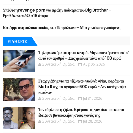
Υπόθεση revenge porn για πρώην παίκτρια του Big Brother -
Εμπλέκονται άλλα 15 άτομα
Κατάρρευση πολυκατοικίας στα Πετράλωνα – Μία γυναίκα αγνοούμενη
ΕΙΔΗΣΕΙΣ
Τηλεφωνική απάτη στο κινητό: Μην απαντήσετε ποτέ σ’
αυτό τον αριθμό – Σας χρεώνει πάνω από 100 ευρώ!
Συντακτική Ομάδα
Aug 06, 2026
Γεωργιάδης για τα «έξυπνα» γυαλιά: «Ναι, φοράω τα
Meta Ray, τα αγόρασα 600 ευρώ - Δεν κατέγραψα
κανέναν
Συντακτική Ομάδα
Jul 31, 2026
Τον τύφλωσε η ζήλια: Κρέμασε τη γυναίκα του και το
έδειξε σε βιντεοκλήση στους γονείς της
Συντακτική Ομάδα
Jul 28, 2026