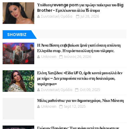
Υπόθεση revenge porn για πρώην παίκτρια του Big
Brother - Εμπλέκονται άλλα 15 άτομα
Συντακτική Ομάδα
Jul 28, 2026
SHOWBIZ
Η Άννα Βίσση επιβεβαίωσε ξανά γιατί είναι η απόλυτη
Ελληνίδα σταρ. Η τεράστια αλλαγή που τόλμησε.
Unknown
Ιούνιος 26, 2026
Ελένη Χατζίδου: «Είδα UFO, ήρθε κοντά μου αλλά δεν
με πήρε – Δεν μπορούσα να πάω στη δουλειά μου,
ταράχτηκα»
Συντακτική Ομάδα
Oct 09, 2025
Μόλις μαθεύτnκε για τον δημοσιογράφο, Νίκο Μάνεση
Unknown
Sept 12, 2025
Γιώργος Παράσχος: Ένα χρόνο μετά τη διάγνωση με