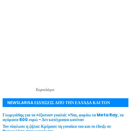
Εορτολόγιο
NEWSLARISA ΕΙΔΉΣΕΙΣ ΑΠΌ ΤΗΝ ΕΛΛΆΔΑ ΚΑΙ ΤΟΝ
ΚΌΣΜΟ ΜΕ ΕΓΚΥΡΌΤΗΤΑ
Γεωργιάδης για τα «έξυπνα» γυαλιά: «Ναι, φοράω τα Meta Ray, τα
αγόρασα 600 ευρώ - Δεν κατέγραψα κανέναν
Τον τύφλωσε η ζήλια: Κρέμασε τη γυναίκα του και το έδειξε σε
βιντεοκλήση στους γονείς της