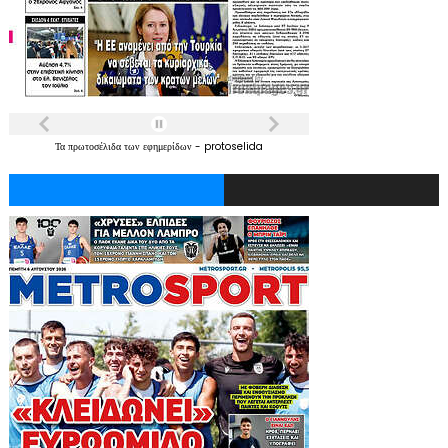
Τα
πρωτοσέλιδα
των
εφημερίδων
-
protoselida