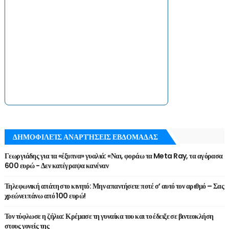
ΔΗΜΟΦΙΛΕΊΣ ΑΝΑΡΤΉΣΕΙΣ ΕΒΔΟΜΑΔΑΣ
Γεωργιάδης για τα «έξυπνα» γυαλιά: «Ναι, φοράω τα Meta Ray, τα αγόρασα
600 ευρώ - Δεν κατέγραψα κανέναν
Τηλεφωνική απάτη στο κινητό: Μην απαντήσετε ποτέ σ’ αυτό τον αριθμό – Σας
χρεώνει πάνω από 100 ευρώ!
Τον τύφλωσε η ζήλια: Κρέμασε τη γυναίκα του και το έδειξε σε βιντεοκλήση
στους γονείς της