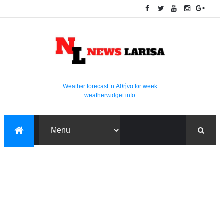
Weather forecast in Αθήνα for week
weatherwidget.info