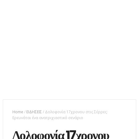
Home
/
ΕΙΔΗΣΕΙΣ
/
Δολοφονία 17χρονου στις Σέρρες:
Ερευνάται ένα ανατριχιαστικό σενάριο
Δολοφονία 17χρονου