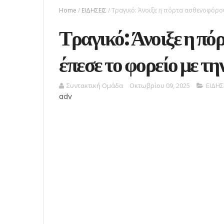
Home
/
ΕΙΔΗΣΕΙΣ
/
Τραγικό: Άνοιξε η πόρτα ασθενοφόρου
Τραγικό: Άνοιξε η πό
έπεσε το φορείο με τη
Συντακτική Ομάδα
Οκτωβρίου 09, 2025
ΕΙΔΗΣ
adv