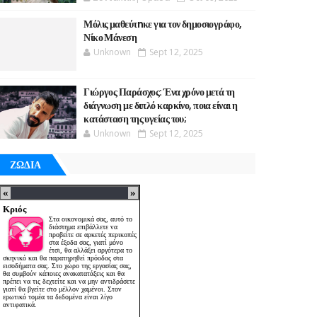
Μόλις μαθεύτnκε για τον δημοσιογράφο,
Νίκο Μάνεση
Unknown
Sept 12, 2025
Γιώργος Παράσχος: Ένα χρόνο μετά τη
διάγνωση με διπλό καρκίνο, ποια είναι η
κατάσταση της υγείας του;
Unknown
Sept 12, 2025
ΖΩΔΙΑ