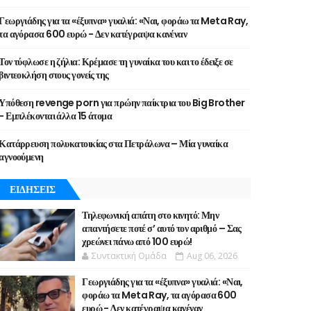
Γεωργιάδης για τα «έξυπνα» γυαλιά: «Ναι, φοράω τα Meta Ray,
τα αγόρασα 600 ευρώ - Δεν κατέγραψα κανέναν
Τον τύφλωσε η ζήλια: Κρέμασε τη γυναίκα του και το έδειξε σε
βιντεοκλήση στους γονείς της
Υπόθεση revenge porn για πρώην παίκτρια του Big Brother
- Εμπλέκονται άλλα 15 άτομα
Κατάρρευση πολυκατοικίας στα Πετράλωνα – Μία γυναίκα
αγνοούμενη
ΕΙΔΗΣΕΙΣ
Τηλεφωνική απάτη στο κινητό: Μην
απαντήσετε ποτέ σ’ αυτό τον αριθμό – Σας
χρεώνει πάνω από 100 ευρώ!
Συντακτική Ομάδα
Aug 06, 2026
Γεωργιάδης για τα «έξυπνα» γυαλιά: «Ναι,
φοράω τα Meta Ray, τα αγόρασα 600
ευρώ - Δεν κατέγραψα κανέναν