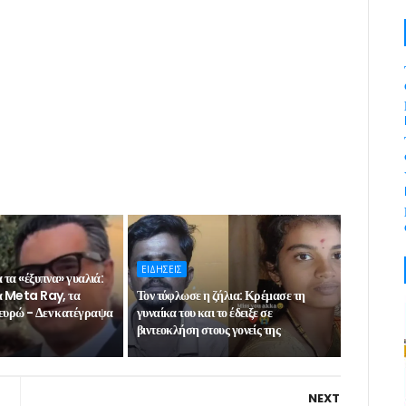
ΕΙΔΗΣΕΙΣ
 τα «έξυπνα» γυαλιά:
α Meta Ray, τα
Τον τύφλωσε η ζήλια: Κρέμασε τη
ευρώ - Δεν κατέγραψα
γυναίκα του και το έδειξε σε
βιντεοκλήση στους γονείς της
NEXT