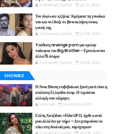
Συντακτική Ομάδα
Jul 31, 2026
Τον τύφλωσε η ζήλια: Κρέμασε τη γυναίκα
του και το έδειξε σε βιντεοκλήση στους
γονείς της
Συντακτική Ομάδα
Jul 28, 2026
Υπόθεση revenge porn για πρώην
παίκτρια του Big Brother - Εμπλέκονται
άλλα 15 άτομα
Συντακτική Ομάδα
Jul 28, 2026
SHOWBIZ
Η Άννα Βίσση επιβεβαίωσε ξανά γιατί είναι η
απόλυτη Ελληνίδα σταρ. Η τεράστια
αλλαγή που τόλμησε.
Unknown
Ιούνιος 26, 2026
Ελένη Χατζίδου: «Είδα UFO, ήρθε κοντά
μου αλλά δεν με πήρε – Δεν μπορούσα να
πάω στη δουλειά μου, ταράχτηκα»
Συντακτική Ομάδα
Oct 09, 2025