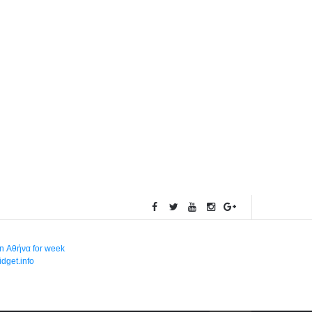
in Αθήνα for week
dget.info