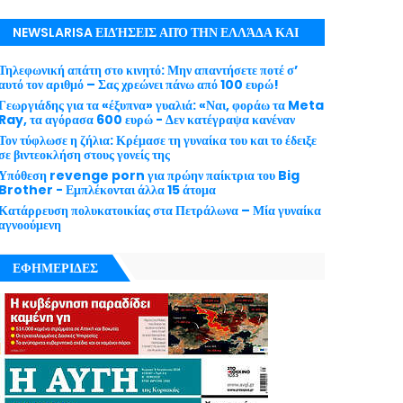
NEWSLARISA ΕΙΔΉΣΕΙΣ ΑΠΌ ΤΗΝ ΕΛΛΆΔΑ ΚΑΙ
ΤΟΝ ΚΌΣΜΟ ΜΕ ΕΓΚΥΡΌΤΗΤΑ
Τηλεφωνική απάτη στο κινητό: Μην απαντήσετε ποτέ σ’
αυτό τον αριθμό – Σας χρεώνει πάνω από 100 ευρώ!
Γεωργιάδης για τα «έξυπνα» γυαλιά: «Ναι, φοράω τα Meta
Ray, τα αγόρασα 600 ευρώ - Δεν κατέγραψα κανέναν
Τον τύφλωσε η ζήλια: Κρέμασε τη γυναίκα του και το έδειξε
σε βιντεοκλήση στους γονείς της
Υπόθεση revenge porn για πρώην παίκτρια του Big
Brother - Εμπλέκονται άλλα 15 άτομα
Κατάρρευση πολυκατοικίας στα Πετράλωνα – Μία γυναίκα
αγνοούμενη
ΕΦΗΜΕΡΙΔΕΣ