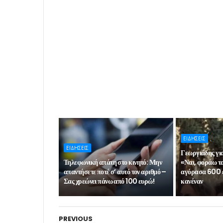
ΕΙΔΗΣΕΙΣ
ΕΙΔΗΣΕΙΣ
Γεωργιάδης για
Τηλεφωνική απάτη στο κινητό: Μην
«Ναι, φοράω τ
απαντήσετε ποτέ σ’ αυτό τον αριθμό –
αγόρασα 600 
Σας χρεώνει πάνω από 100 ευρώ!
κανέναν
PREVIOUS