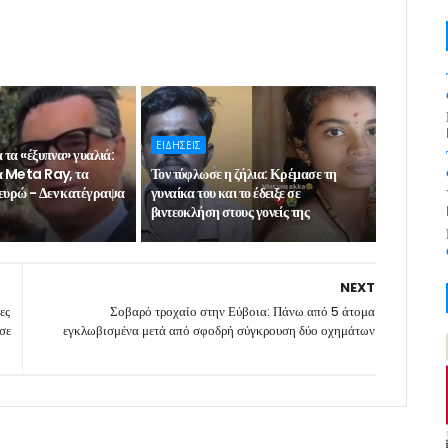
ΕΙΔΗΣΕΙΣ
 τα «έξυπνα» γυαλιά:
α Meta Ray, τα
Τον τύφλωσε η ζήλια: Κρέμασε τη
ευρώ - Δεν κατέγραψα
γυναίκα του και το έδειξε σε
βιντεοκλήση στους γονείς της
NEXT
ες
Σοβαρό τροχαίο στην Εύβοια: Πάνω από 5 άτομα
σε
εγκλωβισμένα μετά από σφοδρή σύγκρουση δύο οχημάτων