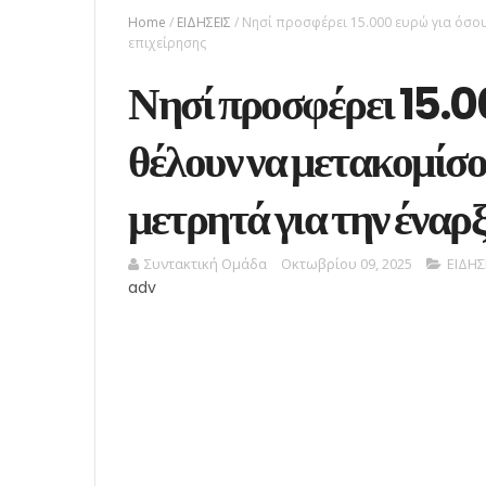
Home
/
ΕΙΔΗΣΕΙΣ
/
Νησί προσφέρει 15.000 ευρώ για όσους
επιχείρησης
Νησί προσφέρει 15.0
θέλουν να μετακομίσο
μετρητά για την έναρ
Συντακτική Ομάδα
Οκτωβρίου 09, 2025
ΕΙΔΗΣ
adv