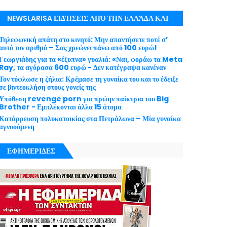
NEWSLARISA ΕΙΔΉΣΕΙΣ ΑΠΌ ΤΗΝ ΕΛΛΆΔΑ ΚΑΙ
ΤΟΝ ΚΌΣΜΟ ΜΕ ΕΓΚΥΡΌΤΗΤΑ
Τηλεφωνική απάτη στο κινητό: Μην απαντήσετε ποτέ σ’
αυτό τον αριθμό – Σας χρεώνει πάνω από 100 ευρώ!
Γεωργιάδης για τα «έξυπνα» γυαλιά: «Ναι, φοράω τα Meta
Ray, τα αγόρασα 600 ευρώ - Δεν κατέγραψα κανέναν
Τον τύφλωσε η ζήλια: Κρέμασε τη γυναίκα του και το έδειξε
σε βιντεοκλήση στους γονείς της
Υπόθεση revenge porn για πρώην παίκτρια του Big
Brother - Εμπλέκονται άλλα 15 άτομα
Κατάρρευση πολυκατοικίας στα Πετράλωνα – Μία γυναίκα
αγνοούμενη
ΕΦΗΜΕΡΙΔΕΣ