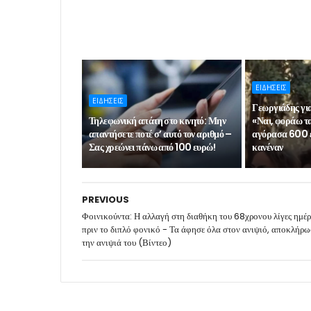
ΕΙΔΗΣΕΙΣ
ΕΙΔΗΣΕΙΣ
Γεωργιάδης για
Τηλεφωνική απάτη στο κινητό: Μην
«Ναι, φοράω τ
απαντήσετε ποτέ σ’ αυτό τον αριθμό –
αγόρασα 600 
Σας χρεώνει πάνω από 100 ευρώ!
κανέναν
PREVIOUS
Φοινικούντα: Η αλλαγή στη διαθήκη του 68χρονου λίγες ημέρ
πριν το διπλό φονικό - Τα άφησε όλα στον ανιψιό, αποκλήρω
την ανιψιά του (Βίντεο)