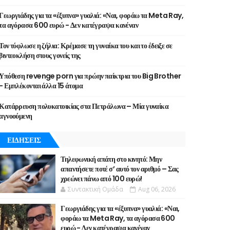
Γεωργιάδης για τα «έξυπνα» γυαλιά: «Ναι, φοράω τα Meta Ray,
τα αγόρασα 600 ευρώ - Δεν κατέγραψα κανέναν
Τον τύφλωσε η ζήλια: Κρέμασε τη γυναίκα του και το έδειξε σε
βιντεοκλήση στους γονείς της
Υπόθεση revenge porn για πρώην παίκτρια του Big Brother
- Εμπλέκονται άλλα 15 άτομα
Κατάρρευση πολυκατοικίας στα Πετράλωνα – Μία γυναίκα
αγνοούμενη
ΕΙΔΗΣΕΙΣ
Τηλεφωνική απάτη στο κινητό: Μην
απαντήσετε ποτέ σ’ αυτό τον αριθμό – Σας
χρεώνει πάνω από 100 ευρώ!
Συντακτική Ομάδα
Aug 06, 2026
Γεωργιάδης για τα «έξυπνα» γυαλιά: «Ναι,
φοράω τα Meta Ray, τα αγόρασα 600
ευρώ - Δεν κατέγραψα κανέναν