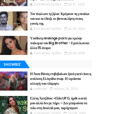
Συντακτική Ομάδα
Jul 31, 2026
Τον τύφλωσε η ζήλια: Κρέμασε τη γυναίκα
του και το έδειξε σε βιντεοκλήση στους
γονείς της
Συντακτική Ομάδα
Jul 28, 2026
Υπόθεση revenge porn για πρώην
παίκτρια του Big Brother - Εμπλέκονται
άλλα 15 άτομα
Συντακτική Ομάδα
Jul 28, 2026
SHOWBIZ
Η Άννα Βίσση επιβεβαίωσε ξανά γιατί είναι η
απόλυτη Ελληνίδα σταρ. Η τεράστια
αλλαγή που τόλμησε.
Unknown
Ιούνιος 26, 2026
Ελένη Χατζίδου: «Είδα UFO, ήρθε κοντά
μου αλλά δεν με πήρε – Δεν μπορούσα να
πάω στη δουλειά μου, ταράχτηκα»
Συντακτική Ομάδα
Oct 09, 2025