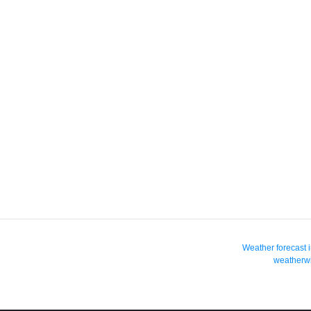
Weather forecast 
weatherwi