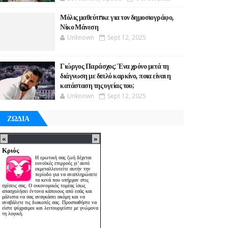
Μόλις μαθεύτnκε για τον δημοσιογράφο,
Νίκο Μάνεση
Unknown
Sept 12, 2025
Γιώργος Παράσχος: Ένα χρόνο μετά τη
διάγνωση με διπλό καρκίνο, ποια είναι η
κατάσταση της υγείας του;
Unknown
Sept 12, 2025
ΖΩΔΙΑ