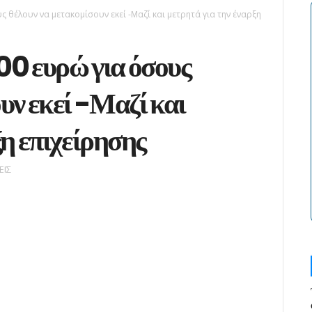
 θέλουν να μετακομίσουν εκεί -Μαζί και μετρητά για την έναρξη
00 ευρώ για όσους
υν εκεί -Μαζί και
ξη επιχείρησης
ΕΙΣ