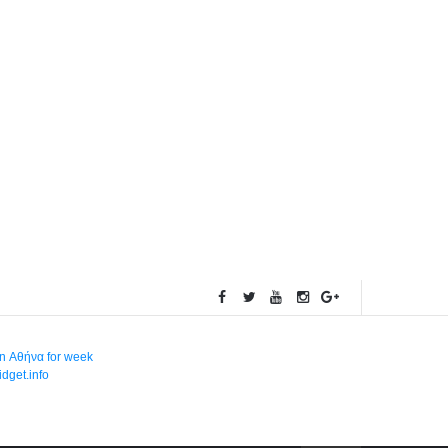
in Αθήνα for week
dget.info