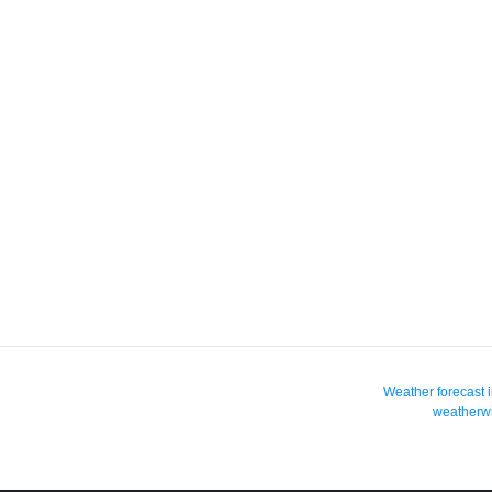
Weather forecast 
weatherwi