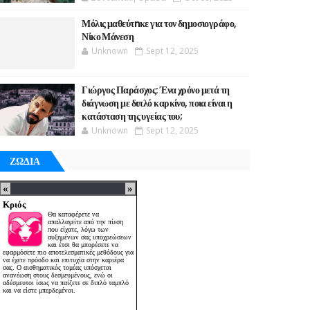
Μόλις μαθεύτnκε για τον δημοσιογράφο,
Νίκο Μάνεση
Unknown
Sept 12, 2025
Γιώργος Παράσχος: Ένα χρόνο μετά τη
διάγνωση με διπλό καρκίνο, ποια είναι η
κατάσταση της υγείας του;
Unknown
Sept 12, 2025
ΖΩΔΙΑ