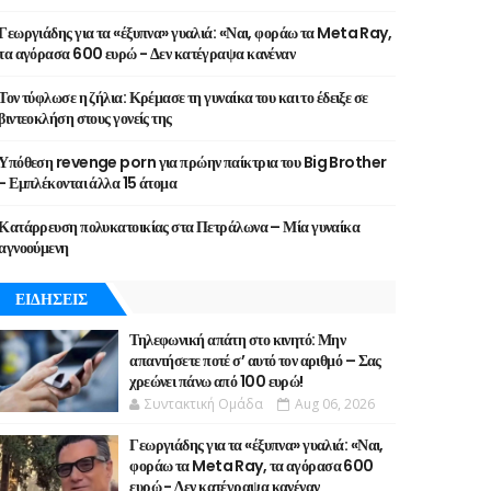
Γεωργιάδης για τα «έξυπνα» γυαλιά: «Ναι, φοράω τα Meta Ray,
τα αγόρασα 600 ευρώ - Δεν κατέγραψα κανέναν
Τον τύφλωσε η ζήλια: Κρέμασε τη γυναίκα του και το έδειξε σε
βιντεοκλήση στους γονείς της
Υπόθεση revenge porn για πρώην παίκτρια του Big Brother
- Εμπλέκονται άλλα 15 άτομα
Κατάρρευση πολυκατοικίας στα Πετράλωνα – Μία γυναίκα
αγνοούμενη
ΕΙΔΗΣΕΙΣ
Τηλεφωνική απάτη στο κινητό: Μην
απαντήσετε ποτέ σ’ αυτό τον αριθμό – Σας
χρεώνει πάνω από 100 ευρώ!
Συντακτική Ομάδα
Aug 06, 2026
Γεωργιάδης για τα «έξυπνα» γυαλιά: «Ναι,
φοράω τα Meta Ray, τα αγόρασα 600
ευρώ - Δεν κατέγραψα κανέναν