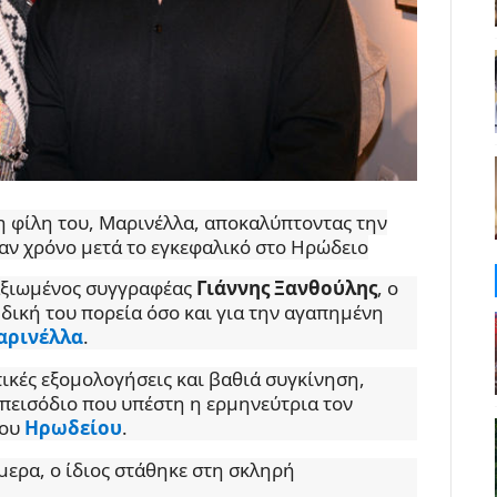
η φίλη του, Μαρινέλλα, αποκαλύπτοντας την
ναν χρόνο μετά το εγκεφαλικό στο Ηρώδειο
αξιωμένος συγγραφέας
Γιάννης Ξανθούλης
, ο
 δική του πορεία όσο και για την αγαπημένη
αρινέλλα
.
κές εξομολογήσεις και βαθιά συγκίνηση,
επεισόδιο που υπέστη η ερμηνεύτρια τον
του
Ηρωδείου
.
μερα, ο ίδιος στάθηκε στη σκληρή