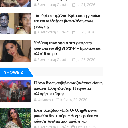
Συντακτική Ομάδα
Jul 31, 2026
Τον τύφλωσε η ζήλια: Κρέμασε τη γυναίκα
του και το έδειξε σε βιντεοκλήση στους
γονείς της
Συντακτική Ομάδα
Jul 28, 2026
Υπόθεση revenge porn για πρώην
παίκτρια του Big Brother - Εμπλέκονται
άλλα 15 άτομα
Συντακτική Ομάδα
Jul 28, 2026
SHOWBIZ
Η Άννα Βίσση επιβεβαίωσε ξανά γιατί είναι η
απόλυτη Ελληνίδα σταρ. Η τεράστια
αλλαγή που τόλμησε.
Unknown
Ιούνιος 26, 2026
Ελένη Χατζίδου: «Είδα UFO, ήρθε κοντά
μου αλλά δεν με πήρε – Δεν μπορούσα να
πάω στη δουλειά μου, ταράχτηκα»
Συντακτική Ομάδα
Oct 09, 2025