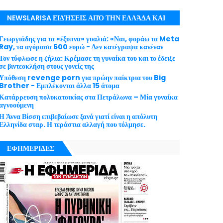
NEWSLARISA ΕΙΔΉΣΕΙΣ ΑΠΌ ΤΗΝ ΕΛΛΆΔΑ ΚΑΙ
ΤΟΝ ΚΌΣΜΟ ΜΕ ΕΓΚΥΡΌΤΗΤΑ
Γεωργιάδης για τα «έξυπνα» γυαλιά: «Ναι, φοράω τα Meta
Ray, τα αγόρασα 600 ευρώ - Δεν κατέγραψα κανέναν
Τον τύφλωσε η ζήλια: Κρέμασε τη γυναίκα του και το έδειξε
σε βιντεοκλήση στους γονείς της
Υπόθεση revenge porn για πρώην παίκτρια του Big
Brother - Εμπλέκονται άλλα 15 άτομα
Κατάρρευση πολυκατοικίας στα Πετράλωνα – Μία γυναίκα
αγνοούμενη
Η Άννα Βίσση επιβεβαίωσε ξανά γιατί είναι η απόλυτη
Ελληνίδα σταρ. Η τεράστια αλλαγή που τόλμησε.
ΕΦΗΜΕΡΙΔΕΣ