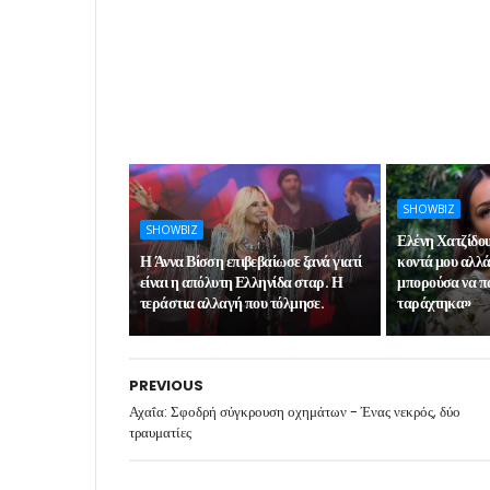
SHOWBIZ
SHOWBIZ
Ελένη Χατζίδο
Η Άννα Βίσση επιβεβαίωσε ξανά γιατί
κοντά μου αλλά
είναι η απόλυτη Ελληνίδα σταρ. Η
μπορούσα να πά
τεράστια αλλαγή που τόλμησε.
ταράχτηκα»
PREVIOUS
Αχαΐα: Σφοδρή σύγκρουση οχημάτων - Ένας νεκρός, δύο
τραυματίες