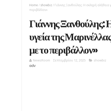
Home
/
showbiz
/
Γιάννης Ξανθούλης: Η σκληρή αλήθεια γ
περιβάλλον»
Γιάννης Ξανθούλης: Η
υγεία της Μαρινέλλας
με το περιβάλλον»
NewsRoom
Σεπτεμβρίου 12, 2025
showbiz
adv