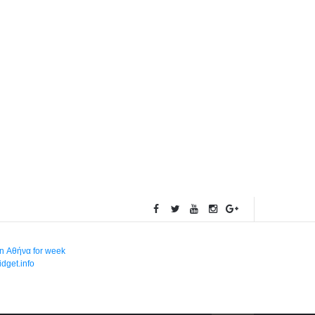
in Αθήνα for week
dget.info