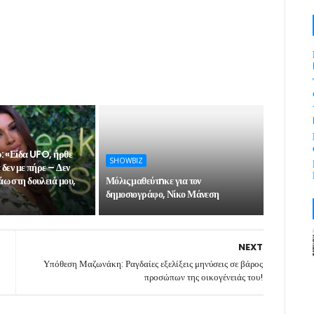
υ: «Είδα UFO, ήρθε
SHOWBIZ
 δεν με πήρε – Δεν
ω στη δουλειά μου,
Μόλις μαθεύτnκε για τον
δημοσιογράφο, Νίκο Μάνεση
NEXT
Υπόθεση Μαζωνάκη: Ραγδαίες εξελίξεις μηνύσεις σε βάρος
προσώπων της οικογένειάς του!