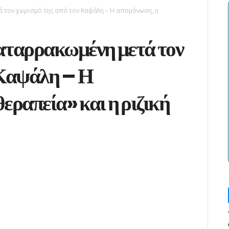
 τον χωρισμό της από τον Καψάλη – Η απομόνωση, η
αταρρακωμένη μετά τον
 Καψάλη – Η
εραπεία» και η ριζική