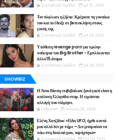
Συντακτική Ομάδα
Jul 31, 2026
Τον τύφλωσε η ζήλια: Κρέμασε τη γυναίκα
του και το έδειξε σε βιντεοκλήση στους
γονείς της
Συντακτική Ομάδα
Jul 28, 2026
Υπόθεση revenge porn για πρώην
παίκτρια του Big Brother - Εμπλέκονται
άλλα 15 άτομα
Συντακτική Ομάδα
Jul 28, 2026
SHOWBIZ
Η Άννα Βίσση επιβεβαίωσε ξανά γιατί είναι η
απόλυτη Ελληνίδα σταρ. Η τεράστια
αλλαγή που τόλμησε.
Unknown
Ιούνιος 26, 2026
Ελένη Χατζίδου: «Είδα UFO, ήρθε κοντά
μου αλλά δεν με πήρε – Δεν μπορούσα να
πάω στη δουλειά μου, ταράχτηκα»
Συντακτική Ομάδα
Oct 09, 2025