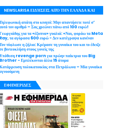
NEWSLARISA ΕΙΔΉΣΕΙΣ ΑΠΌ ΤΗΝ ΕΛΛΆΔΑ ΚΑΙ
ΤΟΝ ΚΌΣΜΟ ΜΕ ΕΓΚΥΡΌΤΗΤΑ
Τηλεφωνική απάτη στο κινητό: Μην απαντήσετε ποτέ σ’
αυτό τον αριθμό – Σας χρεώνει πάνω από 100 ευρώ!
Γεωργιάδης για τα «έξυπνα» γυαλιά: «Ναι, φοράω τα Meta
Ray, τα αγόρασα 600 ευρώ - Δεν κατέγραψα κανέναν
Τον τύφλωσε η ζήλια: Κρέμασε τη γυναίκα του και το έδειξε
σε βιντεοκλήση στους γονείς της
Υπόθεση revenge porn για πρώην παίκτρια του Big
Brother - Εμπλέκονται άλλα 15 άτομα
Κατάρρευση πολυκατοικίας στα Πετράλωνα – Μία γυναίκα
αγνοούμενη
ΕΦΗΜΕΡΙΔΕΣ