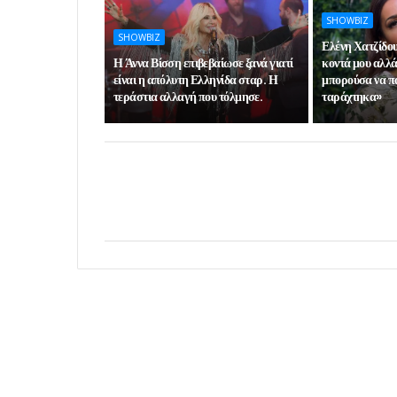
SHOWBIZ
SHOWBIZ
Ελένη Χατζίδο
Η Άννα Βίσση επιβεβαίωσε ξανά γιατί
κοντά μου αλλά
είναι η απόλυτη Ελληνίδα σταρ. Η
μπορούσα να πά
τεράστια αλλαγή που τόλμησε.
ταράχτηκα»