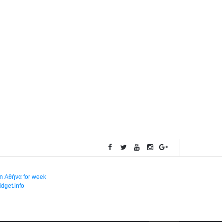
in Αθήνα for week
dget.info