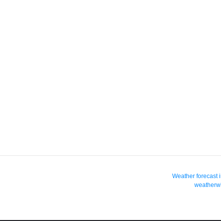
Weather forecast 
weatherwi