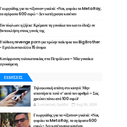
Γεωργιάδης για τα «έξυπνα» γυαλιά: «Ναι, φοράω τα Meta Ray,
τα αγόρασα 600 ευρώ - Δεν κατέγραψα κανέναν
Τον τύφλωσε η ζήλια: Κρέμασε τη γυναίκα του και το έδειξε σε
βιντεοκλήση στους γονείς της
Υπόθεση revenge porn για πρώην παίκτρια του Big Brother
- Εμπλέκονται άλλα 15 άτομα
Κατάρρευση πολυκατοικίας στα Πετράλωνα – Μία γυναίκα
αγνοούμενη
ΕΙΔΗΣΕΙΣ
Τηλεφωνική απάτη στο κινητό: Μην
απαντήσετε ποτέ σ’ αυτό τον αριθμό – Σας
χρεώνει πάνω από 100 ευρώ!
Συντακτική Ομάδα
Aug 06, 2026
Γεωργιάδης για τα «έξυπνα» γυαλιά: «Ναι,
φοράω τα Meta Ray, τα αγόρασα 600
ευρώ - Δεν κατέγραψα κανέναν