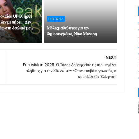
υ: «Είδα UFO, ήρθε
SHOWBIZ
 δεν με πήρε – Δεν
ω στη δουλειά μου,
Μόλις μαθεύτnκε για τον
δημοσιογράφο, Νίκο Μάνεση
NEXT
Eurovision 2025: Ο Τάσος Δούσης είπε τις πιο μεγάλες
αλήθειες για την Klavdia – «Στον κουβά ο γνωστός, ο
κομπλεξικός Έλληνας»