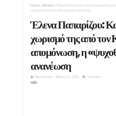
Home
/
showbiz
/
Έλενα Παπαρίζου: Καταρρακωμένη μετά
«ψυχοθεραπεία» και η ριζική ανανέωση
Έλενα Παπαρίζου: Κ
χωρισμό της από τον
απομόνωση, η «ψυχοθ
ανανέωση
NewsRoom
Μαΐου 17, 2025
showbiz
adv