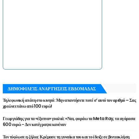
ΔΗΜΟΦΙΛΕΊΣ ΑΝΑΡΤΉΣΕΙΣ ΕΒΔΟΜΑΔΑΣ
Τηλεφωνική απάτη στο κινητό: Μην απαντήσετε ποτέ σ’ αυτό τον αριθμό – Σας
χρεώνει πάνω από 100 ευρώ!
Γεωργιάδης για τα «έξυπνα» γυαλιά: «Ναι, φοράω τα Meta Ray, τα αγόρασα
600 ευρώ - Δεν κατέγραψα κανέναν
Τον τύφλωσε η ζήλια: Κρέμασε τη γυναίκα του και το έδειξε σε βιντεοκλήση