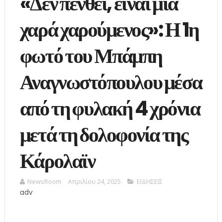
«Δεν πενθεί, είναι μια
χαρά χαρούμενος»: Η 1η
φωτό του Μπάμπη
Αναγνωστόπουλου μέσα
από τη φυλακή 4 χρόνια
μετά τη δολοφονία της
Κάρολαϊν
NewsRoom
Απριλίου 24, 2025
ΕΙΔΗΣΕΙΣ
adv