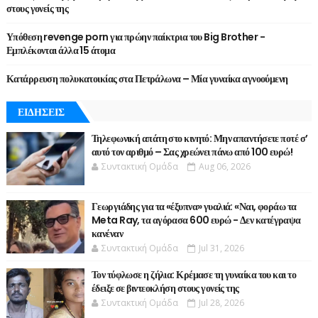
στους γονείς της
Υπόθεση revenge porn για πρώην παίκτρια του Big Brother -
Εμπλέκονται άλλα 15 άτομα
Κατάρρευση πολυκατοικίας στα Πετράλωνα – Μία γυναίκα αγνοούμενη
ΕΙΔΗΣΕΙΣ
Τηλεφωνική απάτη στο κινητό: Μην απαντήσετε ποτέ σ’
αυτό τον αριθμό – Σας χρεώνει πάνω από 100 ευρώ!
Συντακτική Ομάδα
Aug 06, 2026
Γεωργιάδης για τα «έξυπνα» γυαλιά: «Ναι, φοράω τα
Meta Ray, τα αγόρασα 600 ευρώ - Δεν κατέγραψα
κανέναν
Συντακτική Ομάδα
Jul 31, 2026
Τον τύφλωσε η ζήλια: Κρέμασε τη γυναίκα του και το
έδειξε σε βιντεοκλήση στους γονείς της
Συντακτική Ομάδα
Jul 28, 2026