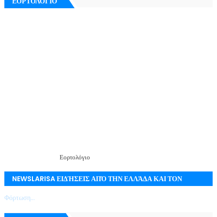
ΕΟΡΤΟΛΟΓΙΟ
Εορτολόγιο
NEWSLARISA ΕΙΔΉΣΕΙΣ ΑΠΌ ΤΗΝ ΕΛΛΆΔΑ ΚΑΙ ΤΟΝ
ΚΌΣΜΟ ΜΕ ΕΓΚΥΡΌΤΗΤΑ
Φόρτωση...