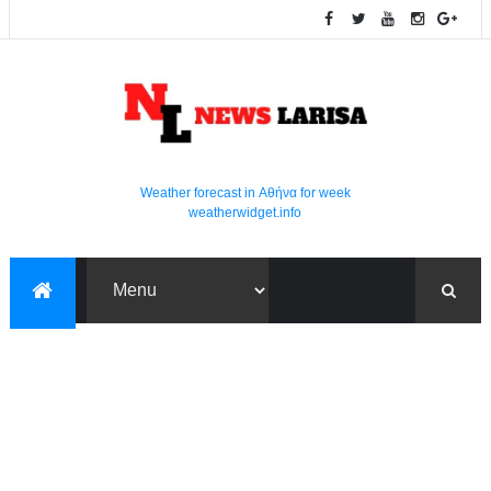
Weather forecast in Αθήνα for week
weatherwidget.info