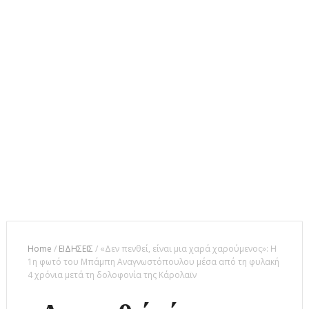
Home
/
ΕΙΔΗΣΕΙΣ
/
«Δεν πενθεί, είναι μια χαρά χαρούμενος»: Η
1η φωτό του Μπάμπη Αναγνωστόπουλου μέσα από τη φυλακή
4 χρόνια μετά τη δολοφονία της Κάρολαϊν