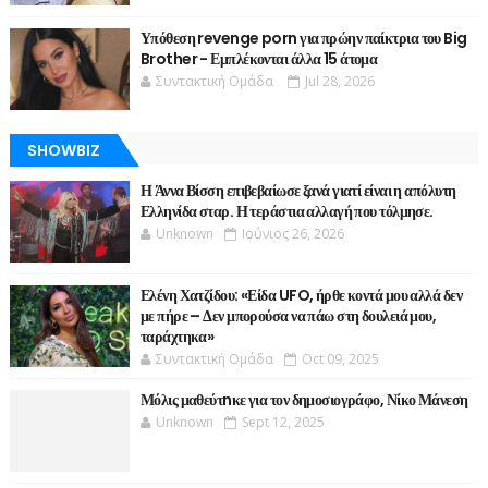
Υπόθεση revenge porn για πρώην παίκτρια του Big
Brother - Εμπλέκονται άλλα 15 άτομα
Συντακτική Ομάδα
Jul 28, 2026
SHOWBIZ
Η Άννα Βίσση επιβεβαίωσε ξανά γιατί είναι η απόλυτη
Ελληνίδα σταρ. Η τεράστια αλλαγή που τόλμησε.
Unknown
Ιούνιος 26, 2026
Ελένη Χατζίδου: «Είδα UFO, ήρθε κοντά μου αλλά δεν
με πήρε – Δεν μπορούσα να πάω στη δουλειά μου,
ταράχτηκα»
Συντακτική Ομάδα
Oct 09, 2025
Μόλις μαθεύτnκε για τον δημοσιογράφο, Νίκο Μάνεση
Unknown
Sept 12, 2025