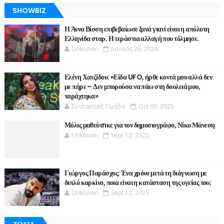
SHOWBIZ
Η Άννα Βίσση επιβεβαίωσε ξανά γιατί είναι η απόλυτη
Ελληνίδα σταρ. Η τεράστια αλλαγή που τόλμησε.
Unknown
Ιούνιος 26, 2026
Ελένη Χατζίδου: «Είδα UFO, ήρθε κοντά μου αλλά δεν
με πήρε – Δεν μπορούσα να πάω στη δουλειά μου,
ταράχτηκα»
Συντακτική Ομάδα
Oct 09, 2025
Μόλις μαθεύτnκε για τον δημοσιογράφο, Νίκο Μάνεση
Unknown
Sept 12, 2025
Γιώργος Παράσχος: Ένα χρόνο μετά τη διάγνωση με
διπλό καρκίνο, ποια είναι η κατάσταση της υγείας του;
Unknown
Sept 12, 2025