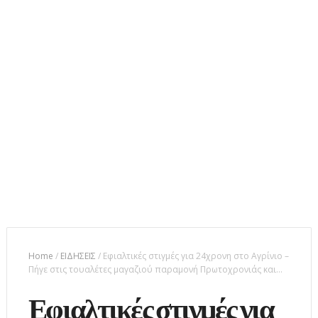
Home
/
ΕΙΔΗΣΕΙΣ
/
Εφιαλτικές στιγμές για 24χρονη στο Αγρίνιο –
Πήγε στις τουαλέτες μαγαζιού παραμονή Πρωτοχρονιάς και…
Εφιαλτικές στιγμές για