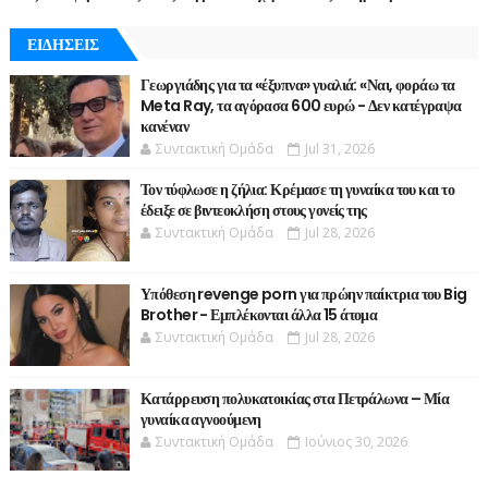
ΕΙΔΗΣΕΙΣ
Γεωργιάδης για τα «έξυπνα» γυαλιά: «Ναι, φοράω τα
Meta Ray, τα αγόρασα 600 ευρώ - Δεν κατέγραψα
κανέναν
Συντακτική Ομάδα
Jul 31, 2026
Τον τύφλωσε η ζήλια: Κρέμασε τη γυναίκα του και το
έδειξε σε βιντεοκλήση στους γονείς της
Συντακτική Ομάδα
Jul 28, 2026
Υπόθεση revenge porn για πρώην παίκτρια του Big
Brother - Εμπλέκονται άλλα 15 άτομα
Συντακτική Ομάδα
Jul 28, 2026
Κατάρρευση πολυκατοικίας στα Πετράλωνα – Μία
γυναίκα αγνοούμενη
Συντακτική Ομάδα
Ιούνιος 30, 2026