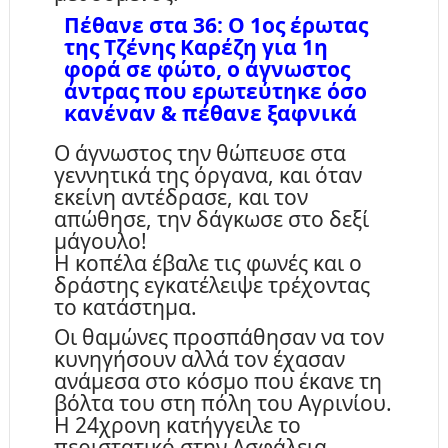
Πέθανε στα 36: Ο 1ος έρωτας
της Τζένης Καρέζη για 1η
φορά σε φώτο, ο άγνωστος
άντρας που ερωτεύτηκε όσο
κανέναν & πέθανε ξαφνικά
Ο άγνωστος την θώπευσε στα
γεννητικά της όργανα, και όταν
εκείνη αντέδρασε, και τον
απώθησε, την δάγκωσε στο δεξί
μάγουλο!
Η κοπέλα έβαλε τις φωνές και ο
δράστης εγκατέλειψε τρέχοντας
το κατάστημα.
Οι θαμώνες προσπάθησαν να τον
κυνηγήσουν αλλά τον έχασαν
ανάμεσα στο κόσμο που έκανε τη
βόλτα του στη πόλη του Αγρινίου.
Η 24χρονη κατήγγειλε το
περιστατικό στην Ασφάλεια