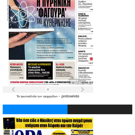
Τα
πρωτοσέλιδα
των
εφημερίδων
-
protoselida