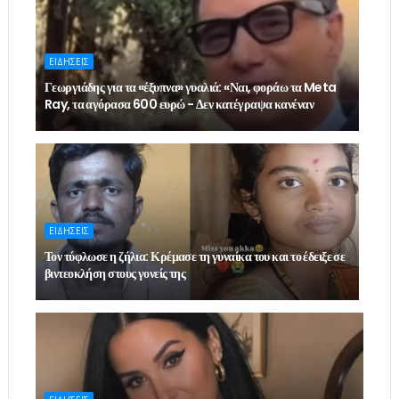
ΕΙΔΗΣΕΙΣ
Γεωργιάδης για τα «έξυπνα» γυαλιά: «Ναι, φοράω τα Meta
Ray, τα αγόρασα 600 ευρώ - Δεν κατέγραψα κανέναν
ΕΙΔΗΣΕΙΣ
Τον τύφλωσε η ζήλια: Κρέμασε τη γυναίκα του και το έδειξε σε
βιντεοκλήση στους γονείς της