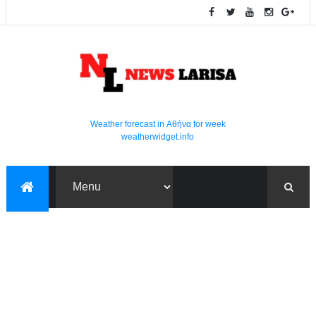
Weather forecast in Αθήνα for week
weatherwidget.info