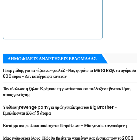
ΔΗΜΟΦΙΛΕΊΣ ΑΝΑΡΤΉΣΕΙΣ ΕΒΔΟΜΑΔΑΣ
Γεωργιάδης για τα «έξυπνα» γυαλιά: «Ναι, φοράω τα Meta Ray, τα αγόρασα
600 ευρώ - Δεν κατέγραψα κανέναν
Τον τύφλωσε η ζήλια: Κρέμασε τη γυναίκα του και το έδειξε σε βιντεοκλήση
στους γονείς της
Υπόθεση revenge porn για πρώην παίκτρια του Big Brother -
Εμπλέκονται άλλα 15 άτομα
Κατάρρευση πολυκατοικίας στα Πετράλωνα – Μία γυναίκα αγνοούμενη
Μας ενδιαφέρει όλους: Πώς θα βρείτε τα «χαμένα» σας ένσημα πριν το 2002