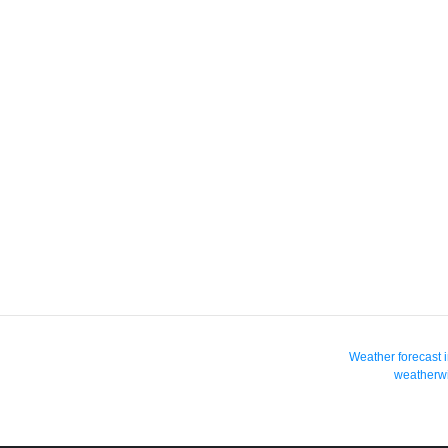
Weather forecast 
weatherwi