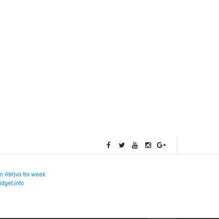
in Αθήνα for week
dget.info