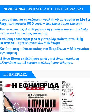
NEWSLARISA ΕΙΔΉΣΕΙΣ ΑΠΌ ΤΗΝ ΕΛΛΆΔΑ ΚΑΙ
ΤΟΝ ΚΌΣΜΟ ΜΕ ΕΓΚΥΡΌΤΗΤΑ
Γεωργιάδης για τα «έξυπνα» γυαλιά: «Ναι, φοράω τα Meta
Ray, τα αγόρασα 600 ευρώ - Δεν κατέγραψα κανέναν
Τον τύφλωσε η ζήλια: Κρέμασε τη γυναίκα του και το έδειξε
σε βιντεοκλήση στους γονείς της
Υπόθεση revenge porn για πρώην παίκτρια του Big
Brother - Εμπλέκονται άλλα 15 άτομα
Κατάρρευση πολυκατοικίας στα Πετράλωνα – Μία γυναίκα
αγνοούμενη
Η Άννα Βίσση επιβεβαίωσε ξανά γιατί είναι η απόλυτη
Ελληνίδα σταρ. Η τεράστια αλλαγή που τόλμησε.
ΕΦΗΜΕΡΙΔΕΣ