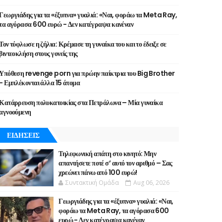
Γεωργιάδης για τα «έξυπνα» γυαλιά: «Ναι, φοράω τα Meta Ray,
τα αγόρασα 600 ευρώ - Δεν κατέγραψα κανέναν
Τον τύφλωσε η ζήλια: Κρέμασε τη γυναίκα του και το έδειξε σε
βιντεοκλήση στους γονείς της
Υπόθεση revenge porn για πρώην παίκτρια του Big Brother
- Εμπλέκονται άλλα 15 άτομα
Κατάρρευση πολυκατοικίας στα Πετράλωνα – Μία γυναίκα
αγνοούμενη
ΕΙΔΗΣΕΙΣ
Τηλεφωνική απάτη στο κινητό: Μην
απαντήσετε ποτέ σ’ αυτό τον αριθμό – Σας
χρεώνει πάνω από 100 ευρώ!
Συντακτική Ομάδα
Aug 06, 2026
Γεωργιάδης για τα «έξυπνα» γυαλιά: «Ναι,
φοράω τα Meta Ray, τα αγόρασα 600
ευρώ - Δεν κατέγραψα κανέναν