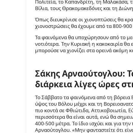
Πολιτεία, το Καπανδρίτη, τη Μαλακάσα, 
Βίλια, τους Θρακομακεδόνες και τη Διώνη
Όπως διευκρίνισε οι χιονοπτώσεις θα κρ
χιονοστρώσεις θα έχουμε από τα 800-900 
Τα φαινόμενα θα υποχώρησουν από το με
νοτιότερα. Την Κυριακή η κακοκαιρία θα 
μπορούσε να χιονίζει στα ορεινά ακόμη κ
Σάκης Αρναούτογλου: Τ
διάρκεια λίγες ώρες στ
Το Σάββατο τα φαινόμενα από τη βόρεια 
ύψος του Βόλου μέχρι και τη Βορειοανα
πιο κοντά σε Φθιώτιδα, Αττικοβοιωτία, Ε
περισσότερα θα είναι αυτά, ενώ θα σημε
400-500 μέτρα. Το ίδιο ισχύει και για τη
Αρναούτογλου. «Μην φανταστείτε ότι είν