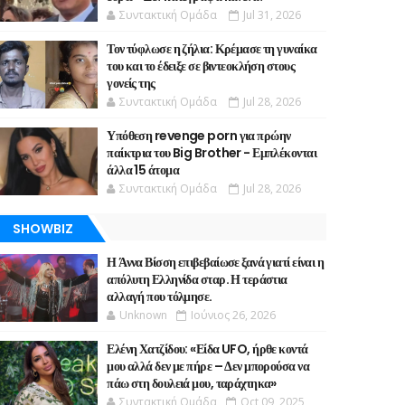
Συντακτική Ομάδα
Jul 31, 2026
Τον τύφλωσε η ζήλια: Κρέμασε τη γυναίκα
του και το έδειξε σε βιντεοκλήση στους
γονείς της
Συντακτική Ομάδα
Jul 28, 2026
Υπόθεση revenge porn για πρώην
παίκτρια του Big Brother - Εμπλέκονται
άλλα 15 άτομα
Συντακτική Ομάδα
Jul 28, 2026
SHOWBIZ
Η Άννα Βίσση επιβεβαίωσε ξανά γιατί είναι η
απόλυτη Ελληνίδα σταρ. Η τεράστια
αλλαγή που τόλμησε.
Unknown
Ιούνιος 26, 2026
Ελένη Χατζίδου: «Είδα UFO, ήρθε κοντά
μου αλλά δεν με πήρε – Δεν μπορούσα να
πάω στη δουλειά μου, ταράχτηκα»
Συντακτική Ομάδα
Oct 09, 2025