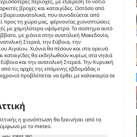
ρισσότερες περιοχές, με εξαίρεση το νότιο
αρκετές βροχές και καταιγίδες. Ωστόσο από
α βορειοανατολικά, που συνοδεύεται από
εί προς τη χώρα μας, φέρνοντας χιονοπτώσεις
χές με χαμηλότερα υψόμετρα. Το σύστημα αυτό
άββατο, με χιόνια στην ανατολική Μακεδονία,
νατολική Στερεά, την Εύβοια, την
ου Αιγαίου. Χιόνια θα πέσουν και στα ορεινά
αι καταιγίδες θα εκδηλωθούν κυρίως στα νησιά
 Εύβοια και την ανατολική Στερεά. Την Κυριακή
 από τις αρχές της επόμενης εβδομάδας ο
οχρονιά προβλέπεται να έρθει με καλοκαιρία σε
Αττική
Αττικής η χιονόπτωση θα ξεκινήσει από τα
σύμφωνα με το meteo.