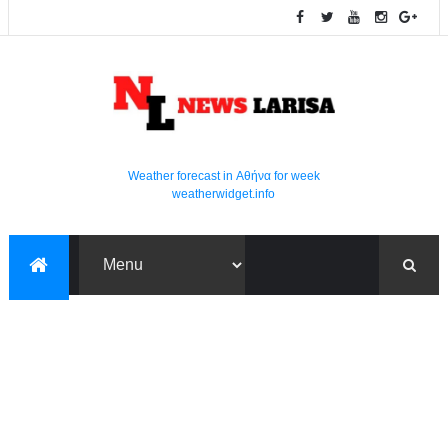
Weather forecast in Αθήνα for week
weatherwidget.info