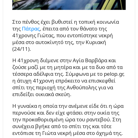
Στο πένθος έχει βυθιστεί η τοπική κοινωνία
της
Πάτρας
, έπειτα από τον θάνατο της
41χρονης Γιώτας, που εντοπίστηκε νεκρή
μέσα στο αυτοκίνητό της, την Κυριακή
(24/11).
Η 41χρονη διέμενε στην Αγία Βαρβάρα και
ζούσε μαζί με τη μητέρα και με τα δυο από τα
τέσσερα αδέλφια της. Σύμφωνα με το pelop.gr,
η άτυχη 41χρονη επρόκειτο να επισκεφθεί
σπίτι της περιοχή της Ανθούπολης για να
επιδείξει οικιακά σκεύη.
Η γυναίκα η οποία την ανέμενε είδε ότι η ώρα
περνούσε και δεν είχε φτάσει στην οικία της
την προκαθορισμένη ώρα του ραντεβού. Στη
συνέχεια βγήκε από το σπίτι της και τότε
εντόπισε τη Γιώτα νεκρή μέσα στο όχημά της.