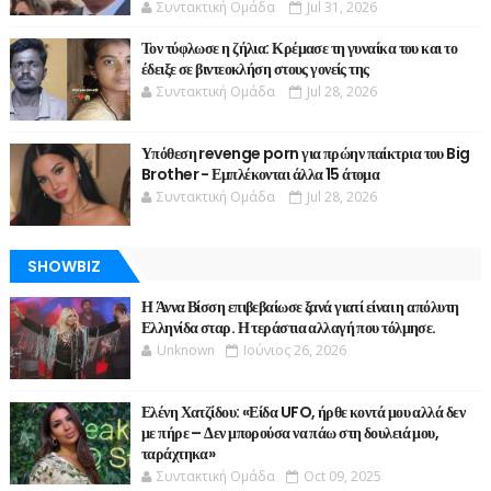
Συντακτική Ομάδα
Jul 31, 2026
Τον τύφλωσε η ζήλια: Κρέμασε τη γυναίκα του και το
έδειξε σε βιντεοκλήση στους γονείς της
Συντακτική Ομάδα
Jul 28, 2026
Υπόθεση revenge porn για πρώην παίκτρια του Big
Brother - Εμπλέκονται άλλα 15 άτομα
Συντακτική Ομάδα
Jul 28, 2026
SHOWBIZ
Η Άννα Βίσση επιβεβαίωσε ξανά γιατί είναι η απόλυτη
Ελληνίδα σταρ. Η τεράστια αλλαγή που τόλμησε.
Unknown
Ιούνιος 26, 2026
Ελένη Χατζίδου: «Είδα UFO, ήρθε κοντά μου αλλά δεν
με πήρε – Δεν μπορούσα να πάω στη δουλειά μου,
ταράχτηκα»
Συντακτική Ομάδα
Oct 09, 2025