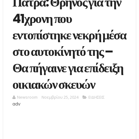
Πάτρα: Θρήνος για την
41χρονη που
εντοπίστηκε νεκρή μέσα
στο αυτοκίνητό της –
Θα πήγαινε για επίδειξη
οικιακών σκευών
Newsroom
Νοεμβρίου 25, 2024
ΕΙΔΗΣΕΙΣ
adv