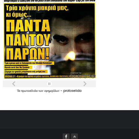
Τα
πρωτοσέλιδα
των
εφημερίδων
-
protoselida