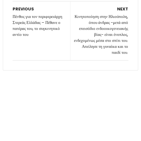
PREVIOUS
NEXT
Πένθος για τον περιφερειάρχη
Κινητοποίηση στην Ηλιούπολη,
Στερεάς Ελλάδας – Πέθανε ο
όπου άνδρας -μετά από
πατέρας του, το συγκινητικό
επεισόδιο ενδοοικογενειακής
αντίο του
βίας- είναι ένοπλος,
ενδεχομένως μέσα στο σπίτι του.
Απείλησε τη γυναίκα και το
παιδί του.