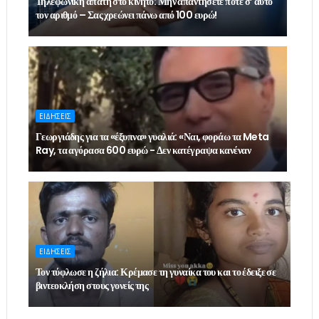
Τηλεφωνική απάτη στο κινητό: Μην απαντήσετε ποτέ σ’ αυτό
τον αριθμό – Σας χρεώνει πάνω από 100 ευρώ!
ΕΙΔΗΣΕΙΣ
Γεωργιάδης για τα «έξυπνα» γυαλιά: «Ναι, φοράω τα Meta
Ray, τα αγόρασα 600 ευρώ - Δεν κατέγραψα κανέναν
ΕΙΔΗΣΕΙΣ
Τον τύφλωσε η ζήλια: Κρέμασε τη γυναίκα του και το έδειξε σε
βιντεοκλήση στους γονείς της