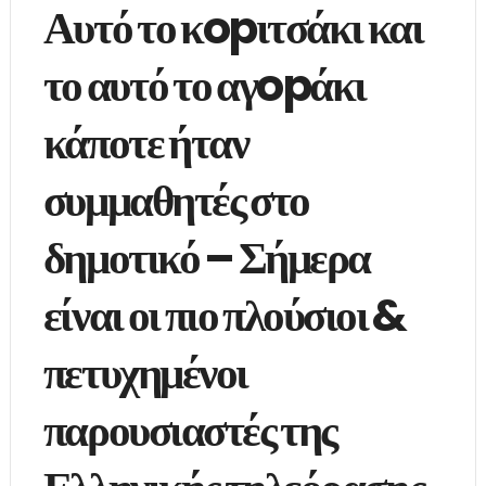
Αυτό το κopιτσάκι και
το αυτό το αγopάκι
κάποτε ήταν
συμμαθητές στο
δημοτικό – Σήμερα
είναι οι πιο πλούσιοι &
πετυχημένοι
παρουσιαστές της