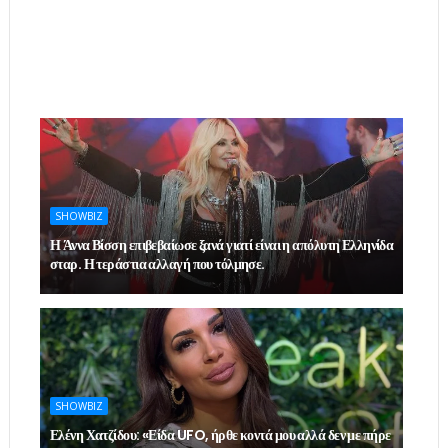
SHOWBIZ
Η Άννα Βίσση επιβεβαίωσε ξανά γιατί είναι η απόλυτη Ελληνίδα
σταρ. Η τεράστια αλλαγή που τόλμησε.
SHOWBIZ
Ελένη Χατζίδου: «Είδα UFO, ήρθε κοντά μου αλλά δεν με πήρε