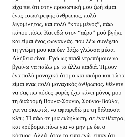
είχα πει ότι στην προσωπική μου ζωή είμαι
ένας εσωστρεφής άνθρωπος, πολύ
λιγομίλητος, και πολύ “κρυμμένος”, πάω
κάπου πίσω. Και εδώ στον “αέρα” μού βγήκε
και είμαι ένας φωνακλάς, που λέω συνέχεια
τη γνώμη μου και δεν βάζω γλώσσα μέσα.
Αλήθεια είναι. Εγώ ως παιδί ντρεπόμουν να
βγαίνω να παίζω με τα άλλα παιδιά. Ήμουν
ένα πολύ μοναχικό άτομο και ακόμα και τώρα
είμαι ένας πολύ μοναχικός άνθρωπος. Θέλετε
να σας πω πόσες φορές έχω κάνει μόνος μου
τη διαδρομή Βούλα-Σούνιο, Σούνιο-Βούλα,
για να σκεφτώ, να αφαιρεθώ με τη θάλασσα
κλπ.; Ή πάω σε μια εκδήλωση, σε ένα θέατρο,
και κρύβομαι πίσω για να μην με δει ο
κόσμος. Αλλά, όταν το είπα εγώ, είπαν ότι