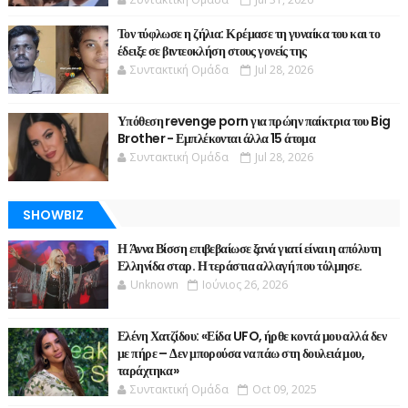
Τον τύφλωσε η ζήλια: Κρέμασε τη γυναίκα του και το
έδειξε σε βιντεοκλήση στους γονείς της
Συντακτική Ομάδα
Jul 28, 2026
Υπόθεση revenge porn για πρώην παίκτρια του Big
Brother - Εμπλέκονται άλλα 15 άτομα
Συντακτική Ομάδα
Jul 28, 2026
SHOWBIZ
Η Άννα Βίσση επιβεβαίωσε ξανά γιατί είναι η απόλυτη
Ελληνίδα σταρ. Η τεράστια αλλαγή που τόλμησε.
Unknown
Ιούνιος 26, 2026
Ελένη Χατζίδου: «Είδα UFO, ήρθε κοντά μου αλλά δεν
με πήρε – Δεν μπορούσα να πάω στη δουλειά μου,
ταράχτηκα»
Συντακτική Ομάδα
Oct 09, 2025