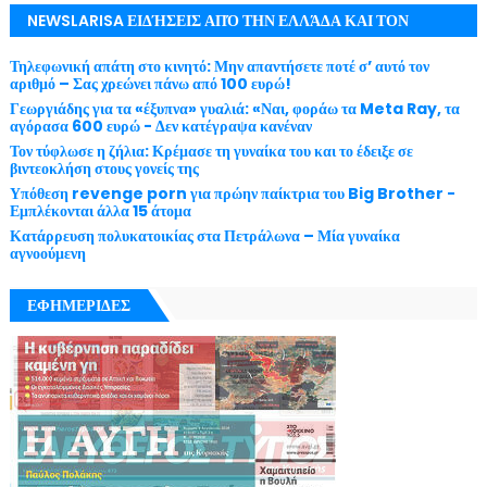
NEWSLARISA ΕΙΔΉΣΕΙΣ ΑΠΌ ΤΗΝ ΕΛΛΆΔΑ ΚΑΙ ΤΟΝ
ΚΌΣΜΟ ΜΕ ΕΓΚΥΡΌΤΗΤΑ
Τηλεφωνική απάτη στο κινητό: Μην απαντήσετε ποτέ σ’ αυτό τον
αριθμό – Σας χρεώνει πάνω από 100 ευρώ!
Γεωργιάδης για τα «έξυπνα» γυαλιά: «Ναι, φοράω τα Meta Ray, τα
αγόρασα 600 ευρώ - Δεν κατέγραψα κανέναν
Τον τύφλωσε η ζήλια: Κρέμασε τη γυναίκα του και το έδειξε σε
βιντεοκλήση στους γονείς της
Υπόθεση revenge porn για πρώην παίκτρια του Big Brother -
Εμπλέκονται άλλα 15 άτομα
Κατάρρευση πολυκατοικίας στα Πετράλωνα – Μία γυναίκα
αγνοούμενη
ΕΦΗΜΕΡΙΔΕΣ