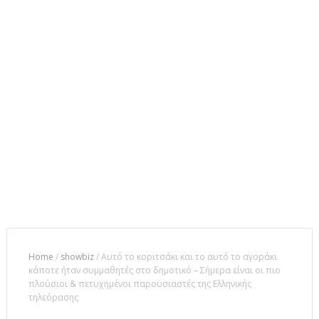
Home
/
showbiz
/
Αυτό το κopιτσάκι και το αυτό το αγopάκι
κάποτε ήταν συμμαθητές στο δημοτικό – Σήμερα είναι οι πιο
πλούσιοι & πετυχημένοι παρουσιαστές της Ελληνικής
τηλεόρασης