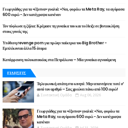
Γεωργιάδης για τα «έξυπνα» γυαλιά: «Ναι, φοράω τα Meta Ray, τα αγόρασα
600 ευρώ - Δεν κατέγραψα κανέναν
Τον τύφλωσε η ζήλια: Κρέμασε τη γυναίκα του και το έδειξε σε βιντεοκλήση
στους γονείς της
Υπόθεση revenge porn για πρώην παίκτρια του Big Brother -
Εμπλέκονται άλλα 15 άτομα
Κατάρρευση πολυκατοικίας στα Πετράλωνα – Μία γυναίκα αγνοούμενη
ΕΙΔΗΣΕΙΣ
Τηλεφωνική απάτη στο κινητό: Μην απαντήσετε ποτέ σ’
αυτό τον αριθμό – Σας χρεώνει πάνω από 100 ευρώ!
Συντακτική Ομάδα
Aug 06, 2026
Γεωργιάδης για τα «έξυπνα» γυαλιά: «Ναι, φοράω τα
Meta Ray, τα αγόρασα 600 ευρώ - Δεν κατέγραψα
κανέναν
Συντακτική Ομάδα
Jul 31, 2026