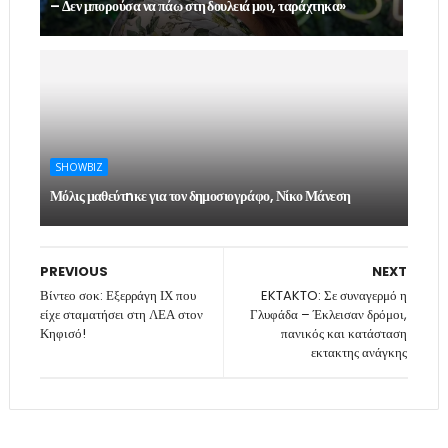
– Δεν μπορούσα να πάω στη δουλειά μου, ταράχτηκα»
SHOWBIZ
Μόλις μαθεύτnκε για τον δημοσιογράφο, Νίκο Μάνεση
PREVIOUS
NEXT
Βίντεο σοκ: Εξερράγη ΙΧ που
EKTAKTO: Σε συναγερμό η
είχε σταματήσει στη ΛΕΑ στον
Γλυφάδα – Έκλεισαν δρόμοι,
Κηφισό!
πανικός και κατάσταση
εκτακτης ανάγκης