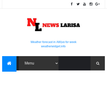
Weather forecast in Αθήνα for week
weatherwidget.info