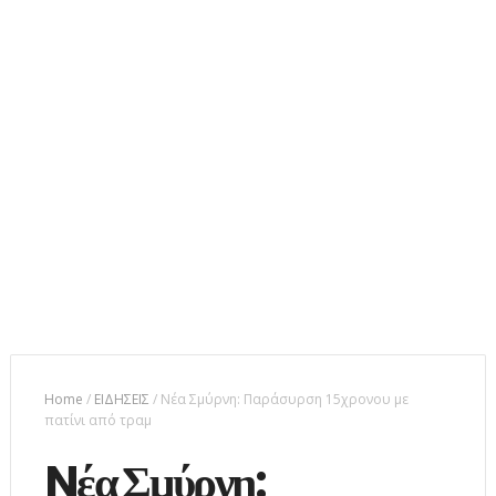
Home
/
ΕΙΔΗΣΕΙΣ
/
Nέα Σμύρνη: Παράσυρση 15χρονου με
πατίνι από τραμ
Nέα Σμύρνη: