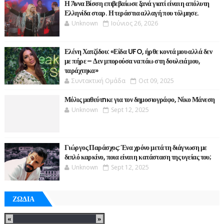
Η Άννα Βίσση επιβεβαίωσε ξανά γιατί είναι η απόλυτη
Ελληνίδα σταρ. Η τεράστια αλλαγή που τόλμησε.
Unknown
Ιούνιος 26, 2026
Ελένη Χατζίδου: «Είδα UFO, ήρθε κοντά μου αλλά δεν
με πήρε – Δεν μπορούσα να πάω στη δουλειά μου,
ταράχτηκα»
Συντακτική Ομάδα
Oct 09, 2025
Μόλις μαθεύτnκε για τον δημοσιογράφο, Νίκο Μάνεση
Unknown
Sept 12, 2025
Γιώργος Παράσχος: Ένα χρόνο μετά τη διάγνωση με
διπλό καρκίνο, ποια είναι η κατάσταση της υγείας του;
Unknown
Sept 12, 2025
ΖΩΔΙΑ