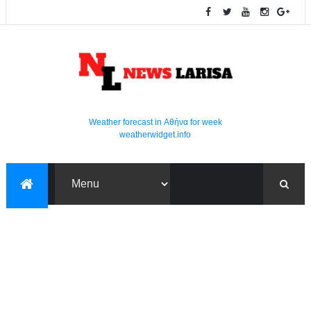
Weather forecast in Αθήνα for week
weatherwidget.info