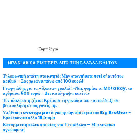
Εορτολόγιο
NEWSLARISA ΕΙΔΉΣΕΙΣ ΑΠΌ ΤΗΝ ΕΛΛΆΔΑ ΚΑΙ ΤΟΝ
ΚΌΣΜΟ ΜΕ ΕΓΚΥΡΌΤΗΤΑ
Τηλεφωνική απάτη στο κινητό: Μην απαντήσετε ποτέ σ’ αυτό τον
αριθμό – Σας χρεώνει πάνω από 100 ευρώ!
Γεωργιάδης για τα «έξυπνα» γυαλιά: «Ναι, φοράω τα Meta Ray, τα
αγόρασα 600 ευρώ - Δεν κατέγραψα κανέναν
Τον τύφλωσε η ζήλια: Κρέμασε τη γυναίκα του και το έδειξε σε
βιντεοκλήση στους γονείς της
Υπόθεση revenge porn για πρώην παίκτρια του Big Brother -
Εμπλέκονται άλλα 15 άτομα
Κατάρρευση πολυκατοικίας στα Πετράλωνα – Μία γυναίκα
αγνοούμενη