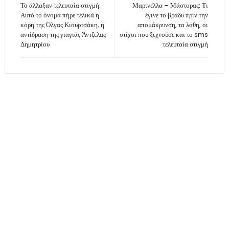
Το άλλαξαν τελευταία στιγμή:
Μαρινέλλα – Μάστορας: Τι
Αυτό το όνομα πήρε τελικά η
έγινε το βράδυ πριν την
κόρη της Όλγας Κιουρτσάκη, η
απομάκρυνση, τα λάθη, οι
αντίδραση της γιαγιάς Άντζελας
στίχοι που ξεχνούσε και το sms
Δημητρίου
τελευταία στιγμή