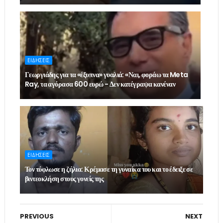
ΕΙΔΗΣΕΙΣ
Γεωργιάδης για τα «έξυπνα» γυαλιά: «Ναι, φοράω τα Meta
Ray, τα αγόρασα 600 ευρώ - Δεν κατέγραψα κανέναν
ΕΙΔΗΣΕΙΣ
Τον τύφλωσε η ζήλια: Κρέμασε τη γυναίκα του και το έδειξε σε
βιντεοκλήση στους γονείς της
PREVIOUS
NEXT