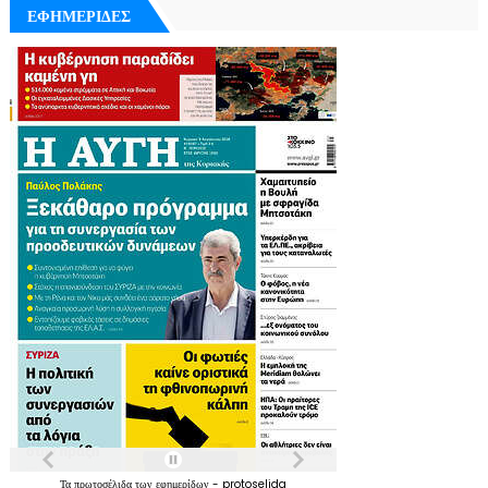
ΕΦΗΜΕΡΙΔΕΣ
Τα
πρωτοσέλιδα
των
εφημερίδων
-
protoselida