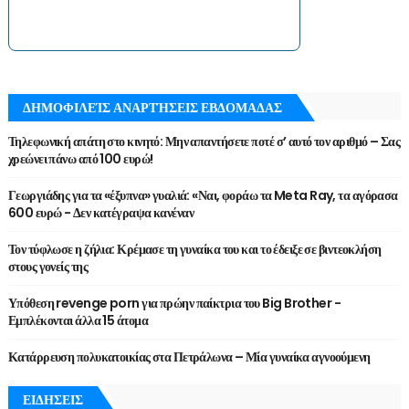
ΔΗΜΟΦΙΛΕΊΣ ΑΝΑΡΤΉΣΕΙΣ ΕΒΔΟΜΑΔΑΣ
Τηλεφωνική απάτη στο κινητό: Μην απαντήσετε ποτέ σ’ αυτό τον αριθμό – Σας
χρεώνει πάνω από 100 ευρώ!
Γεωργιάδης για τα «έξυπνα» γυαλιά: «Ναι, φοράω τα Meta Ray, τα αγόρασα
600 ευρώ - Δεν κατέγραψα κανέναν
Τον τύφλωσε η ζήλια: Κρέμασε τη γυναίκα του και το έδειξε σε βιντεοκλήση
στους γονείς της
Υπόθεση revenge porn για πρώην παίκτρια του Big Brother -
Εμπλέκονται άλλα 15 άτομα
Κατάρρευση πολυκατοικίας στα Πετράλωνα – Μία γυναίκα αγνοούμενη
ΕΙΔΗΣΕΙΣ