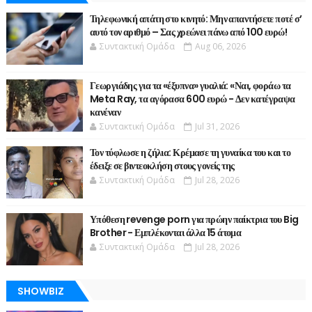
Τηλεφωνική απάτη στο κινητό: Μην απαντήσετε ποτέ σ’
αυτό τον αριθμό – Σας χρεώνει πάνω από 100 ευρώ!
Συντακτική Ομάδα
Aug 06, 2026
Γεωργιάδης για τα «έξυπνα» γυαλιά: «Ναι, φοράω τα
Meta Ray, τα αγόρασα 600 ευρώ - Δεν κατέγραψα
κανέναν
Συντακτική Ομάδα
Jul 31, 2026
Τον τύφλωσε η ζήλια: Κρέμασε τη γυναίκα του και το
έδειξε σε βιντεοκλήση στους γονείς της
Συντακτική Ομάδα
Jul 28, 2026
Υπόθεση revenge porn για πρώην παίκτρια του Big
Brother - Εμπλέκονται άλλα 15 άτομα
Συντακτική Ομάδα
Jul 28, 2026
SHOWBIZ