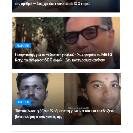
τον αριθμό – Σας χρεώνει πάνω από 100 ευρώ!
ΕΙΔΗΣΕΙΣ
Γεωργιάδης για τα «έξυπνα» γυαλιά: «Ναι, φοράω τα Meta
Ray, τα αγόρασα 600 ευρώ - Δεν κατέγραψα κανέναν
ΕΙΔΗΣΕΙΣ
Τον τύφλωσε η ζήλια: Κρέμασε τη γυναίκα του και το έδειξε σε
βιντεοκλήση στους γονείς της