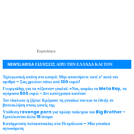
Εορτολόγιο
NEWSLARISA ΕΙΔΉΣΕΙΣ ΑΠΌ ΤΗΝ ΕΛΛΆΔΑ ΚΑΙ ΤΟΝ
ΚΌΣΜΟ ΜΕ ΕΓΚΥΡΌΤΗΤΑ
Τηλεφωνική απάτη στο κινητό: Μην απαντήσετε ποτέ σ’ αυτό τον
αριθμό – Σας χρεώνει πάνω από 100 ευρώ!
Γεωργιάδης για τα «έξυπνα» γυαλιά: «Ναι, φοράω τα Meta Ray, τα
αγόρασα 600 ευρώ - Δεν κατέγραψα κανέναν
Τον τύφλωσε η ζήλια: Κρέμασε τη γυναίκα του και το έδειξε σε
βιντεοκλήση στους γονείς της
Υπόθεση revenge porn για πρώην παίκτρια του Big Brother -
Εμπλέκονται άλλα 15 άτομα
Κατάρρευση πολυκατοικίας στα Πετράλωνα – Μία γυναίκα
αγνοούμενη