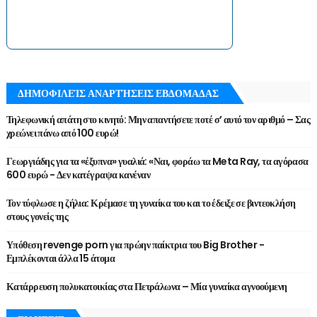
ΔΗΜΟΦΙΛΕΊΣ ΑΝΑΡΤΉΣΕΙΣ ΕΒΔΟΜΑΔΑΣ
Τηλεφωνική απάτη στο κινητό: Μην απαντήσετε ποτέ σ’ αυτό τον αριθμό – Σας
χρεώνει πάνω από 100 ευρώ!
Γεωργιάδης για τα «έξυπνα» γυαλιά: «Ναι, φοράω τα Meta Ray, τα αγόρασα
600 ευρώ - Δεν κατέγραψα κανέναν
Τον τύφλωσε η ζήλια: Κρέμασε τη γυναίκα του και το έδειξε σε βιντεοκλήση
στους γονείς της
Υπόθεση revenge porn για πρώην παίκτρια του Big Brother -
Εμπλέκονται άλλα 15 άτομα
Κατάρρευση πολυκατοικίας στα Πετράλωνα – Μία γυναίκα αγνοούμενη