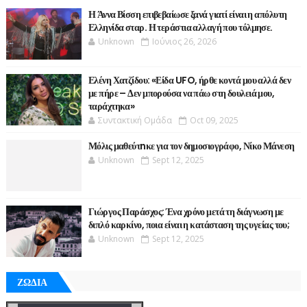
Η Άννα Βίσση επιβεβαίωσε ξανά γιατί είναι η απόλυτη
Ελληνίδα σταρ. Η τεράστια αλλαγή που τόλμησε.
Unknown
Ιούνιος 26, 2026
Ελένη Χατζίδου: «Είδα UFO, ήρθε κοντά μου αλλά δεν
με πήρε – Δεν μπορούσα να πάω στη δουλειά μου,
ταράχτηκα»
Συντακτική Ομάδα
Oct 09, 2025
Μόλις μαθεύτnκε για τον δημοσιογράφο, Νίκο Μάνεση
Unknown
Sept 12, 2025
Γιώργος Παράσχος: Ένα χρόνο μετά τη διάγνωση με
διπλό καρκίνο, ποια είναι η κατάσταση της υγείας του;
Unknown
Sept 12, 2025
ΖΩΔΙΑ