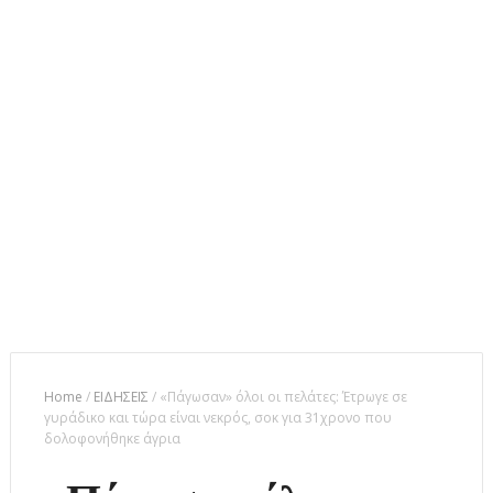
Home
/
ΕΙΔΗΣΕΙΣ
/
«Πάγωσαν» όλοι οι πελάτες: Έτρωγε σε
γυράδικο και τώρα είναι νεκρός, σοκ για 31χρονο που
δολοφονήθηκε άγρια