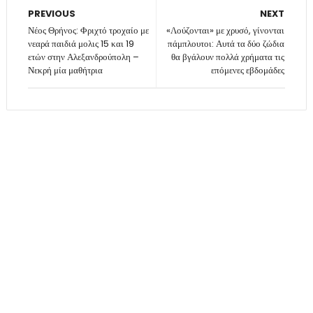
PREVIOUS
NEXT
Νέος Θρήνος: Φριχτό τροχαίο με
«Λούζονται» με χρυσό, γίνονται
νεαρά παιδιά μολις 15 και 19
πάμπλουτοι: Αυτά τα δύο ζώδια
ετών στην Αλεξανδρούπολη –
θα βγάλουν πολλά χρήματα τις
Νεκρή μία μαθήτρια
επόμενες εβδομάδες