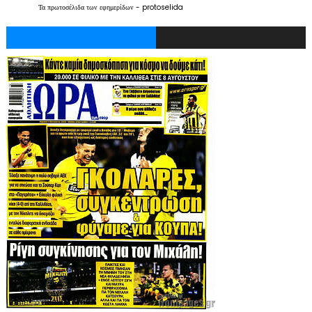
Τα
πρωτοσέλιδα
των
εφημερίδων
-
protoselida