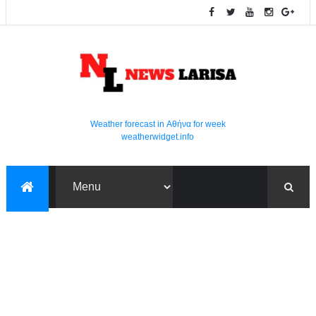
Weather forecast in Αθήνα for week
weatherwidget.info