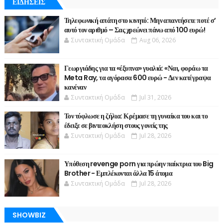
ΕΙΔΗΣΕΙΣ
Τηλεφωνική απάτη στο κινητό: Μην απαντήσετε ποτέ σ’
αυτό τον αριθμό – Σας χρεώνει πάνω από 100 ευρώ!
Συντακτική Ομάδα
Aug 06, 2026
Γεωργιάδης για τα «έξυπνα» γυαλιά: «Ναι, φοράω τα
Meta Ray, τα αγόρασα 600 ευρώ - Δεν κατέγραψα
κανέναν
Συντακτική Ομάδα
Jul 31, 2026
Τον τύφλωσε η ζήλια: Κρέμασε τη γυναίκα του και το
έδειξε σε βιντεοκλήση στους γονείς της
Συντακτική Ομάδα
Jul 28, 2026
Υπόθεση revenge porn για πρώην παίκτρια του Big
Brother - Εμπλέκονται άλλα 15 άτομα
Συντακτική Ομάδα
Jul 28, 2026
SHOWBIZ