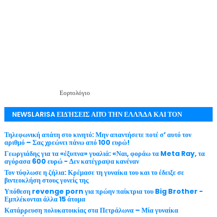
Εορτολόγιο
NEWSLARISA ΕΙΔΉΣΕΙΣ ΑΠΌ ΤΗΝ ΕΛΛΆΔΑ ΚΑΙ ΤΟΝ
ΚΌΣΜΟ ΜΕ ΕΓΚΥΡΌΤΗΤΑ
Τηλεφωνική απάτη στο κινητό: Μην απαντήσετε ποτέ σ’ αυτό τον
αριθμό – Σας χρεώνει πάνω από 100 ευρώ!
Γεωργιάδης για τα «έξυπνα» γυαλιά: «Ναι, φοράω τα Meta Ray, τα
αγόρασα 600 ευρώ - Δεν κατέγραψα κανέναν
Τον τύφλωσε η ζήλια: Κρέμασε τη γυναίκα του και το έδειξε σε
βιντεοκλήση στους γονείς της
Υπόθεση revenge porn για πρώην παίκτρια του Big Brother -
Εμπλέκονται άλλα 15 άτομα
Κατάρρευση πολυκατοικίας στα Πετράλωνα – Μία γυναίκα