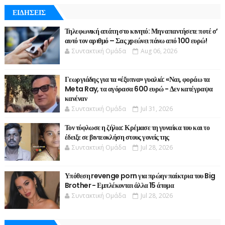
ΕΙΔΗΣΕΙΣ
Τηλεφωνική απάτη στο κινητό: Μην απαντήσετε ποτέ σ’
αυτό τον αριθμό – Σας χρεώνει πάνω από 100 ευρώ!
Συντακτική Ομάδα
Aug 06, 2026
Γεωργιάδης για τα «έξυπνα» γυαλιά: «Ναι, φοράω τα
Meta Ray, τα αγόρασα 600 ευρώ - Δεν κατέγραψα
κανέναν
Συντακτική Ομάδα
Jul 31, 2026
Τον τύφλωσε η ζήλια: Κρέμασε τη γυναίκα του και το
έδειξε σε βιντεοκλήση στους γονείς της
Συντακτική Ομάδα
Jul 28, 2026
Υπόθεση revenge porn για πρώην παίκτρια του Big
Brother - Εμπλέκονται άλλα 15 άτομα
Συντακτική Ομάδα
Jul 28, 2026