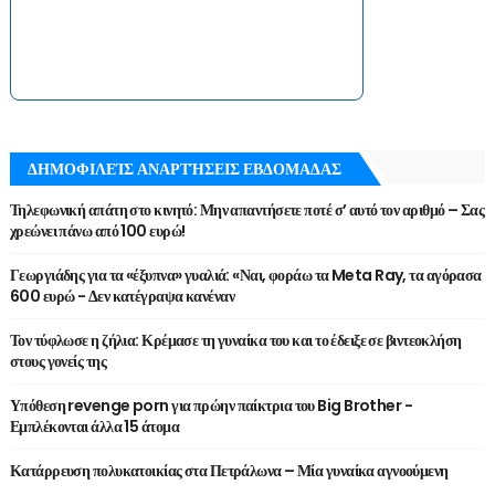
ΔΗΜΟΦΙΛΕΊΣ ΑΝΑΡΤΉΣΕΙΣ ΕΒΔΟΜΑΔΑΣ
Τηλεφωνική απάτη στο κινητό: Μην απαντήσετε ποτέ σ’ αυτό τον αριθμό – Σας
χρεώνει πάνω από 100 ευρώ!
Γεωργιάδης για τα «έξυπνα» γυαλιά: «Ναι, φοράω τα Meta Ray, τα αγόρασα
600 ευρώ - Δεν κατέγραψα κανέναν
Τον τύφλωσε η ζήλια: Κρέμασε τη γυναίκα του και το έδειξε σε βιντεοκλήση
στους γονείς της
Υπόθεση revenge porn για πρώην παίκτρια του Big Brother -
Εμπλέκονται άλλα 15 άτομα
Κατάρρευση πολυκατοικίας στα Πετράλωνα – Μία γυναίκα αγνοούμενη