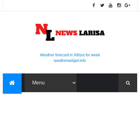
Weather forecast in Αθήνα for week
weatherwidget.info