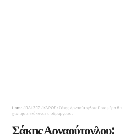
Home
/
ΕΙΔΗΣΕΙΣ
/
ΚΑΙΡΟΣ
/
Σάκης Αρναούτογλου: Ποια μέρα θα
χτυπήσει «κόκκινο» ο υδράργυρος
Σάκης Αρναούτογλου: