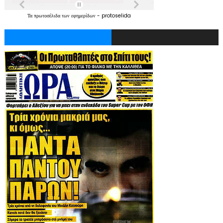
Τα
πρωτοσέλιδα
των
εφημερίδων
-
protoselida