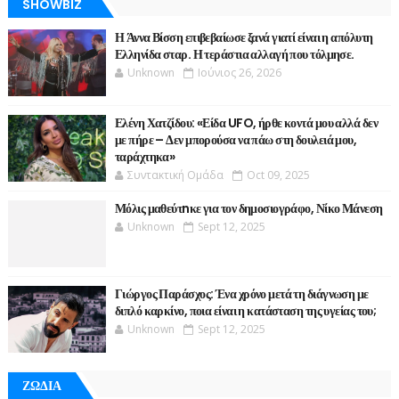
SHOWBIZ
Η Άννα Βίσση επιβεβαίωσε ξανά γιατί είναι η απόλυτη
Ελληνίδα σταρ. Η τεράστια αλλαγή που τόλμησε.
Unknown
Ιούνιος 26, 2026
Ελένη Χατζίδου: «Είδα UFO, ήρθε κοντά μου αλλά δεν
με πήρε – Δεν μπορούσα να πάω στη δουλειά μου,
ταράχτηκα»
Συντακτική Ομάδα
Oct 09, 2025
Μόλις μαθεύτnκε για τον δημοσιογράφο, Νίκο Μάνεση
Unknown
Sept 12, 2025
Γιώργος Παράσχος: Ένα χρόνο μετά τη διάγνωση με
διπλό καρκίνο, ποια είναι η κατάσταση της υγείας του;
Unknown
Sept 12, 2025
ΖΩΔΙΑ