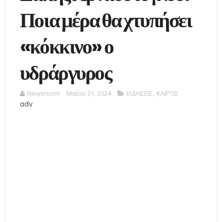
Ποια μέρα θα χτυπήσει
«κόκκινο» ο
υδράργυρος
Newsroom
Μαΐου 31, 2024
ΕΙΔΗΣΕΙΣ
,
ΚΑΙΡΟΣ
adv