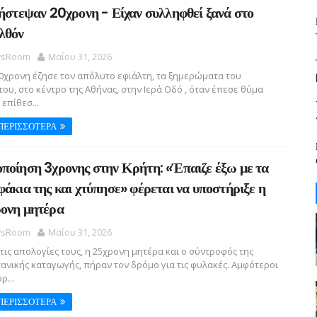
λήστεψαν 20χρονη - Είχαν συλληφθεί ξανά στο
λθόν
sRoom
Μαΐου 31, 2026
χρονη έζησε τον απόλυτο εφιάλτη, τα ξημερώματα του
ου, στο κέντρο της Αθήνας, στην Ιερά Οδό , όταν έπεσε θύμα
 επίθεσ...
ΠΕΡΙΣΣΟΤΕΡΑ
ποίηση 3χρονης στην Κρήτη: «Έπαιζε έξω με τα
φάκια της και χτύπησε» φέρεται να υποστήριξε η
ονη μητέρα
sRoom
Μαΐου 31, 2026
ις απολογίες τους, η 25χρονη μητέρα και ο σύντροφός της
ανικής καταγωγής, πήραν τον δρόμο για τις φυλακές. Αμφότεροι
ρ...
ΠΕΡΙΣΣΟΤΕΡΑ