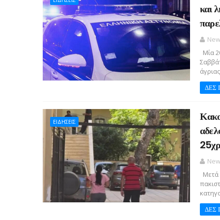
και 
παρε
New
Μία 20
Σαββάτ
άγριας
ΔΕΣ 
Κακο
ΕΙΔΗΣΕΙΣ
αδελ
25χρ
New
Μετά τ
πακιστ
κατηγο
ΔΕΣ 