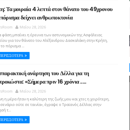
η: Τα μοιραία 4 λεπτά στον θάνατο του 49χρονου
 πόρισμα δείχνει ανθρωποκτονία
sRoom
Μαΐου 28, 2026
 φάση μπαίνει η έρευνα των αστυνομικών της Ασφάλειας
ίου για τον θάνατο του Αλέξανδρου Δασκαλάκη στην Κρήτη,
το πόρισμα ...
ΠΕΡΙΣΣΟΤΕΡΑ
σπαρακτική ανάρτηση του Δέλλα για τη
ροκώστα: «Σήμερα πριν 16 χρόνια .....
sRoom
Μαΐου 28, 2026
η η μέρα ήταν η καλύτερη της ζωής μου και χτες η χειρότερη,
 σενάριο ούτε σε ταινία», έγραψε ο Τραϊανός Δέλλας στην
σή τ...
ΠΕΡΙΣΣΟΤΕΡΑ