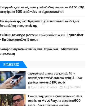
Γεωργιάδης για τα «έξυπνα» γυαλιά: «Ναι, φοράω τα Meta Ray,
τα αγόρασα 600 ευρώ - Δεν κατέγραψα κανέναν
Τον τύφλωσε η ζήλια: Κρέμασε τη γυναίκα του και το έδειξε σε
βιντεοκλήση στους γονείς της
Υπόθεση revenge porn για πρώην παίκτρια του Big Brother
- Εμπλέκονται άλλα 15 άτομα
Κατάρρευση πολυκατοικίας στα Πετράλωνα – Μία γυναίκα
αγνοούμενη
ΕΙΔΗΣΕΙΣ
Τηλεφωνική απάτη στο κινητό: Μην
απαντήσετε ποτέ σ’ αυτό τον αριθμό – Σας
χρεώνει πάνω από 100 ευρώ!
Συντακτική Ομάδα
Aug 06, 2026
Γεωργιάδης για τα «έξυπνα» γυαλιά: «Ναι,
φοράω τα Meta Ray, τα αγόρασα 600
ευρώ - Δεν κατέγραψα κανέναν