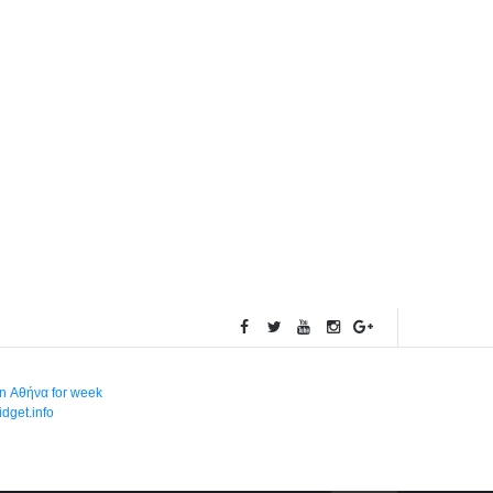
in Αθήνα for week
dget.info