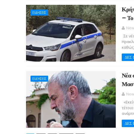
Κρήτ
ΕΙΔΗΣΕΙΣ
– Το
New
Σε νέα
Ηρακλε
καθώς 
ΔΕΣ 
Νέα 
ΕΙΔΉΣΕΙΣ
Μαστ
New
«Εκείν
τέτοιο
ανάρτη
ΔΕΣ 