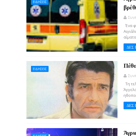
ΕΙΔΗΣΕΙΣ
βρέθ
Συν
Ένα φρ
Αιγιάλ
αίματος
ΔΕΣ 
Πέθα
ΕΙΔΗΣΕΙΣ
Συν
Τη τελ
Άγγελο
ηθοποι
ΔΕΣ 
Άγρι
ΕΙΔΗΣΕΙΣ