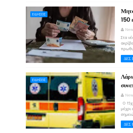
Μητσ
ΕΙΔΗΣΕΙΣ
150 
New
Στα νέ
ακρίβε
πρωθυ
ΔΕΣ 
Λάρι
ΕΙΔΗΣΕΙΣ
συνε
New
Ο 15χρ
μέχρι 
σημειώ
ΔΕΣ 