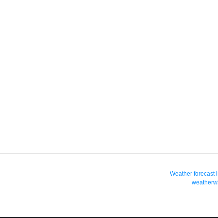
Weather forecast 
weatherwi