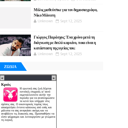
Μόλις μαθεύτnκε για τον δημοσιογράφο,
Νίκο Μάνεση
Unknown
Sept 12, 2025
Γιώργος Παράσχος: Ένα χρόνο μετά τη
διάγνωση με διπλό καρκίνο, ποια είναι η
κατάσταση της υγείας του;
Unknown
Sept 12, 2025
ΖΩΔΙΑ