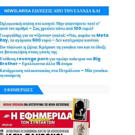
NEWSLARISA ΕΙΔΉΣΕΙΣ ΑΠΌ ΤΗΝ ΕΛΛΆΔΑ ΚΑΙ
ΤΟΝ ΚΌΣΜΟ ΜΕ ΕΓΚΥΡΌΤΗΤΑ
Τηλεφωνική απάτη στο κινητό: Μην απαντήσετε ποτέ σ’
αυτό τον αριθμό – Σας χρεώνει πάνω από 100 ευρώ!
Γεωργιάδης για τα «έξυπνα» γυαλιά: «Ναι, φοράω τα Meta
Ray, τα αγόρασα 600 ευρώ - Δεν κατέγραψα κανέναν
Τον τύφλωσε η ζήλια: Κρέμασε τη γυναίκα του και το έδειξε
σε βιντεοκλήση στους γονείς της
Υπόθεση revenge porn για πρώην παίκτρια του Big
Brother - Εμπλέκονται άλλα 15 άτομα
Κατάρρευση πολυκατοικίας στα Πετράλωνα – Μία γυναίκα
αγνοούμενη
ΕΦΗΜΕΡΙΔΕΣ