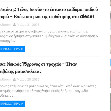
οτάκης: Τέλος Ιουνίου το έκτακτο επίδομα παιδιού
ευρώ - Επέκταση και της επιδότησης στο diesel
sRoom
Μαΐου 31, 2026
α έκτακτα μέτρα της κυβέρνησης για την αντιμετώπιση της
ιας αναφέρθηκε στην καθιερωμένη του κυριακάτικη ανάρτηση ο
πουργός...
ΠΕΡΙΣΣΟΤΕΡΑ
σα: Νεκρός 15χρονος σε τροχαίο - Ήταν
πιβάτης μοτοσικλέτας
sRoom
Μαΐου 28, 2026
ονος επέβαινε σε μοτοσικλέτα, όταν κάτω από αδιευκρίνιστες
στιγμής συνθήκες ο οδηγός βγήκε εκτός δρόμου Τραγωδία
θηκε στ...
ΠΕΡΙΣΣΟΤΕΡΑ