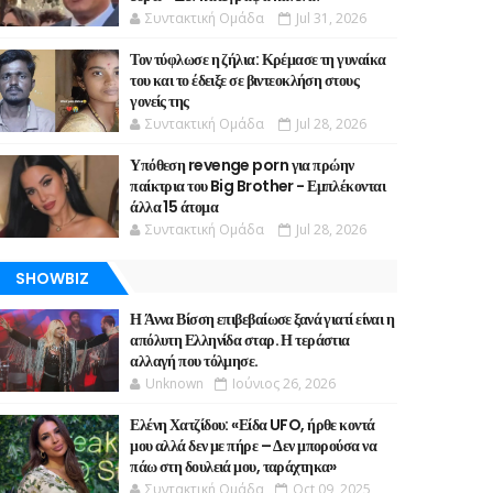
Συντακτική Ομάδα
Jul 31, 2026
Τον τύφλωσε η ζήλια: Κρέμασε τη γυναίκα
του και το έδειξε σε βιντεοκλήση στους
γονείς της
Συντακτική Ομάδα
Jul 28, 2026
Υπόθεση revenge porn για πρώην
παίκτρια του Big Brother - Εμπλέκονται
άλλα 15 άτομα
Συντακτική Ομάδα
Jul 28, 2026
SHOWBIZ
Η Άννα Βίσση επιβεβαίωσε ξανά γιατί είναι η
απόλυτη Ελληνίδα σταρ. Η τεράστια
αλλαγή που τόλμησε.
Unknown
Ιούνιος 26, 2026
Ελένη Χατζίδου: «Είδα UFO, ήρθε κοντά
μου αλλά δεν με πήρε – Δεν μπορούσα να
πάω στη δουλειά μου, ταράχτηκα»
Συντακτική Ομάδα
Oct 09, 2025