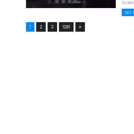
τις ακτέ
ΔΕΣ 
1
2
3
1281