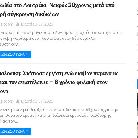
ωδία στο Λουτράκι: Νεκρός 20χρονος μετά από
ρή σύγκρουση δικύκλων
sRoom
Μαρτίου 07, 2026
νεκρός ήταν ο τραγικός απολογισμός τροχαίου δυστυχήματος
υνέβη νωρίτερα στο Λουτράκι , όταν δύο δίκυκλα
ύστηκαν ...
ΠΕΡΙΣΣΟΤΕΡΑ
αλονίκη: Σκότωσε εργάτη ενώ έκοβαν παράνομα
 και τον εγκατέλειψε – 6 χρόνια φυλακή στον
ονο
sRoom
Μαρτίου 07, 2026
ολική ποινή κάθειρξη 6 ετών καταδικάστηκε 63χρονος για την
ση θανάτου εργάτη κατά τη διάρκεια εργασιών παράνομης
ας, τον...
ΠΕΡΙΣΣΟΤΕΡΑ