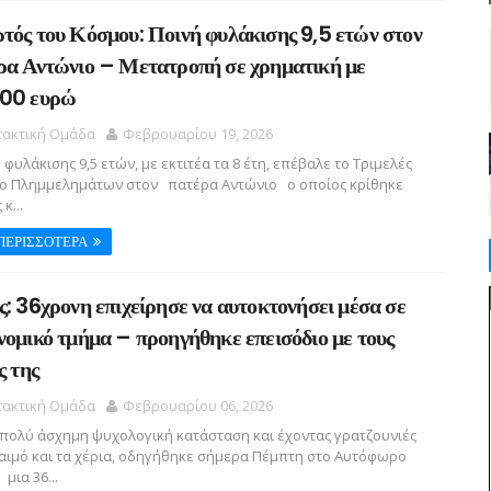
τός του Κόσμου: Ποινή φυλάκισης 9,5 ετών στον
ρα Αντώνιο – Μετατροπή σε χρηματική με
00 ευρώ
τακτική Ομάδα
Φεβρουαρίου 19, 2026
φυλάκισης 9,5 ετών, με εκτιτέα τα 8 έτη, επέβαλε το Τριμελές
ίο Πλημμελημάτων στον πατέρα Αντώνιο ο οποίος κρίθηκε
κ...
ΠΕΡΙΣΣΟΤΕΡΑ
ς: 36χρονη επιχείρησε να αυτοκτονήσει μέσα σε
νομικό τμήμα – προηγήθηκε επεισόδιο με τους
ς της
τακτική Ομάδα
Φεβρουαρίου 06, 2026
 πολύ άσχημη ψυχολογική κατάσταση και έχοντας γρατζουνιές
αιμό και τα χέρια, οδηγήθηκε σήμερα Πέμπτη στο Αυτόφωρο
μια 36...