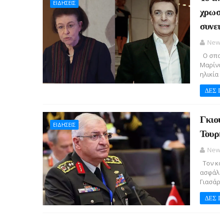
ΕΙΔΗΣΕΙΣ
χρωσ
συνε
New
Ο σπο
Μαρίνο
ηλικία 
ΔΕΣ 
Γκιο
ΕΙΔΗΣΕΙΣ
Τουρ
New
Τον κα
ασφάλ
Γιασάρ
ΔΕΣ 