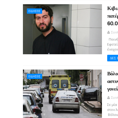
Κιβω
ΕΙΔΗΣΕΙΣ
πατέ
60.0
Συν
Ποινή 
Εφετε
ένοχος 
ΔΕΣ 
Βόλο
ΕΙΔΗΣΕΙΣ
αστυ
γονεί
Συν
Σε μία
στον λ
Βόλου 