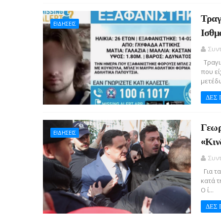
Τραγ
ΕΙΔΗΣΕΙΣ
Ισθμ
Συν
Τραγι
που εί
μετέδω
ΔΕΣ 
Γεωρ
ΕΙΔΗΣΕΙΣ
«Κιν
Συν
Για τα
κατά τ
Ο ί...
ΔΕΣ 