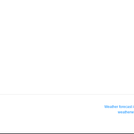
Weather forecast 
weatherwi