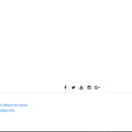
in Αθήνα for week
dget.info