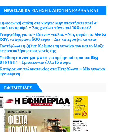
NEWSLARISA ΕΙΔΉΣΕΙΣ ΑΠΌ ΤΗΝ ΕΛΛΆΔΑ ΚΑΙ
ΤΟΝ ΚΌΣΜΟ ΜΕ ΕΓΚΥΡΌΤΗΤΑ
Τηλεφωνική απάτη στο κινητό: Μην απαντήσετε ποτέ σ’
αυτό τον αριθμό – Σας χρεώνει πάνω από 100 ευρώ!
Γεωργιάδης για τα «έξυπνα» γυαλιά: «Ναι, φοράω τα Meta
Ray, τα αγόρασα 600 ευρώ - Δεν κατέγραψα κανέναν
Τον τύφλωσε η ζήλια: Κρέμασε τη γυναίκα του και το έδειξε
σε βιντεοκλήση στους γονείς της
Υπόθεση revenge porn για πρώην παίκτρια του Big
Brother - Εμπλέκονται άλλα 15 άτομα
Κατάρρευση πολυκατοικίας στα Πετράλωνα – Μία γυναίκα
αγνοούμενη
ΕΦΗΜΕΡΙΔΕΣ