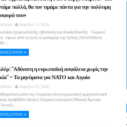
τάμε πολλά, θα τον τιμάμε πάντα για την πολύτιμη
ισφορά του»
sRoom
Μαρτίου 11, 2026
υδαίος τραγουδιστής, ηθοποιός και διασκεδαστής, Γιώργος
ς έφυγε από τη ζωή το μεσημέρι της Τρίτης (10/3/2026) σε
83 ...
ΠΕΡΙΣΣΟΤΕΡΑ
υλέρ: ''Αδύνατη η ευρωπαϊκή ασφάλεια χωρίς την
κία'' - Τα μηνύματα για ΝΑΤΟ και Αιγαίο
sRoom
Μαρτίου 07, 2026
θοριστικό ρόλο της Τουρκίας στην ευρωπαϊκή αρχιτεκτονική
ειας προβάλλει ξανά ο Τούρκος υπουργός Εθνικής Άμυνας,
 Γκιουλ...
ΠΕΡΙΣΣΟΤΕΡΑ