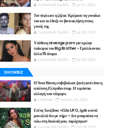
Συντακτική Ομάδα
Jul 31, 2026
Τον τύφλωσε η ζήλια: Κρέμασε τη γυναίκα
του και το έδειξε σε βιντεοκλήση στους
γονείς της
Συντακτική Ομάδα
Jul 28, 2026
Υπόθεση revenge porn για πρώην
παίκτρια του Big Brother - Εμπλέκονται
άλλα 15 άτομα
Συντακτική Ομάδα
Jul 28, 2026
SHOWBIZ
Η Άννα Βίσση επιβεβαίωσε ξανά γιατί είναι η
απόλυτη Ελληνίδα σταρ. Η τεράστια
αλλαγή που τόλμησε.
Unknown
Ιούνιος 26, 2026
Ελένη Χατζίδου: «Είδα UFO, ήρθε κοντά
μου αλλά δεν με πήρε – Δεν μπορούσα να
πάω στη δουλειά μου, ταράχτηκα»
Συντακτική Ομάδα
Oct 09, 2025