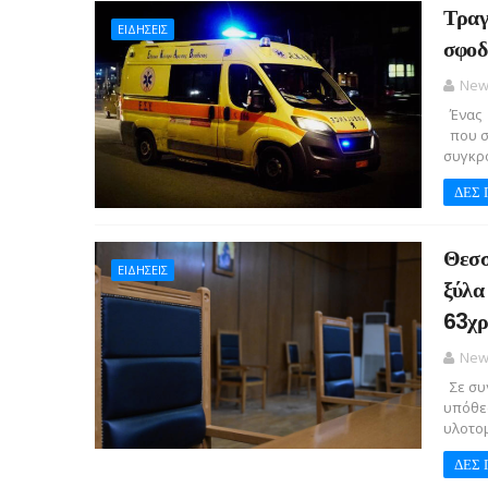
Τραγ
ΕΙΔΗΣΕΙΣ
σφοδ
New
Ένας 
που σ
συγκρο
ΔΕΣ 
Θεσσ
ΕΙΔΗΣΕΙΣ
ξύλα
63χρ
New
Σε συν
υπόθε
υλοτομί
ΔΕΣ 