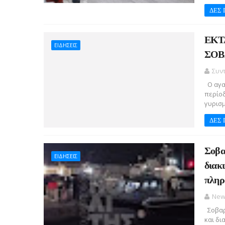
ΔΕΣ 
ΕΚΤ
ΕΙΔΗΣΕΙΣ
ΣΟΒ
Συν
Ο αγαπ
περίοδ
γυρισμ
ΔΕΣ 
Σοβα
ΕΙΔΗΣΕΙΣ
διακ
πληρ
New
Σοβαρ
και δ