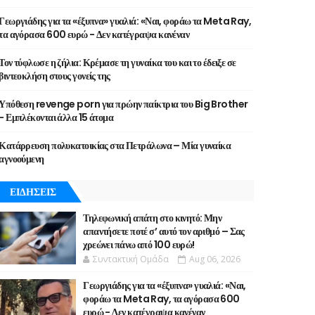
Γεωργιάδης για τα «έξυπνα» γυαλιά: «Ναι, φοράω τα Meta Ray,
τα αγόρασα 600 ευρώ - Δεν κατέγραψα κανέναν
Τον τύφλωσε η ζήλια: Κρέμασε τη γυναίκα του και το έδειξε σε
βιντεοκλήση στους γονείς της
Υπόθεση revenge porn για πρώην παίκτρια του Big Brother
- Εμπλέκονται άλλα 15 άτομα
Κατάρρευση πολυκατοικίας στα Πετράλωνα – Μία γυναίκα
αγνοούμενη
ΕΙΔΗΣΕΙΣ
Τηλεφωνική απάτη στο κινητό: Μην
απαντήσετε ποτέ σ’ αυτό τον αριθμό – Σας
χρεώνει πάνω από 100 ευρώ!
Συντακτική Ομάδα
Aug 06, 2026
Γεωργιάδης για τα «έξυπνα» γυαλιά: «Ναι,
φοράω τα Meta Ray, τα αγόρασα 600
ευρώ - Δεν κατέγραψα κανέναν