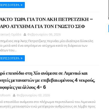
ΠΕΡΙΣΣΟΤΕΡΑ
ΑΚΤΟ ΤΩΡΑ ΓΙΑ ΤΟΝ ΑΚΗ ΠΕΤΡΕΤΖΙΚΗ –
ΑΡΟ ΑΤΥΧΗΜΑ ΓΙΑ ΤΟΝ ΓΝΩΣΤΟ ΣΕΦ
τακτική Ομάδα
Φεβρουαρίου 06, 2026
ημένος σεφ Άκης Πετρετζίκης περνάει μία ιδιαίτερα δύσκολη
ο μετά από ένα απρόσμενο ατύχημα κατά τη διάρκεια των
άτων του...
ΠΕΡΙΣΣΟΤΕΡΑ
ρό επεισόδιο στη Χίο ανάμεσα σε Λιμενικό και
ινητές μεταναστών με επιβεβαιωμένους 4 νεκρούς,
οφορίες για άλλους 4- 6
sRoom
Φεβρουαρίου 03, 2026
ό επεισόδιο ανάμεσα στο πλήρωμα περιπολικού του Λιμενικού
ιακινητές μεταναστών ενώ μετέφεραν ανθρώπους σε λέμβο προς