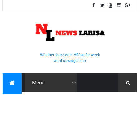
Weather forecast in Αθήνα for week
weatherwidget.info