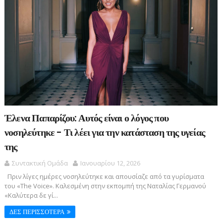
Έλενα Παπαρίζου: Αυτός είναι ο λόγος που
νοσηλεύτηκε - Τι λέει για την κατάσταση της υγείας
της
Συντακτική Ομάδα
Ιανουαρίου 12, 2026
Πριν λίγες ημέρες νοσηλεύτηκε και απουσίαζε από τα γυρίσματα
του «The Voice». Καλεσμένη στην εκπομπή της Ναταλίας Γερμανού
«Καλύτερα δε γί...
ΔΕΣ ΠΕΡΙΣΣΟΤΕΡΑ