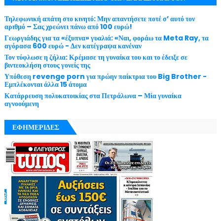
ΚΌΣΜΟ ΜΕ ΕΓΚΥΡΌΤΗΤΑ
Τηλεφωνική απάτη στο κινητό: Μην απαντήσετε ποτέ σ’ αυτό τον
αριθμό – Σας χρεώνει πάνω από 100 ευρώ!
Γεωργιάδης για τα «έξυπνα» γυαλιά: «Ναι, φοράω τα Meta Ray, τα
αγόρασα 600 ευρώ - Δεν κατέγραψα κανέναν
Τον τύφλωσε η ζήλια: Κρέμασε τη γυναίκα του και το έδειξε σε
βιντεοκλήση στους γονείς της
Υπόθεση revenge porn για πρώην παίκτρια του Big Brother -
Εμπλέκονται άλλα 15 άτομα
Κατάρρευση πολυκατοικίας στα Πετράλωνα – Μία γυναίκα
αγνοούμενη
ΕΦΗΜΕΡΙΔΕΣ