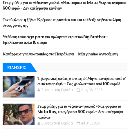
Γεωργιάδης για τα «έξυπνα» γυαλιά: «Ναι, φοράω τα Meta Ray, τα αγόρασα
600 ευρώ - Δεν κατέγραψα κανέναν
Τον τύφλωσε η ζήλια: Κρέμασε τη γυναίκα του και το έδειξε σε βιντεοκλήση
στους γονείς της
Υπόθεση revenge porn για πρώην παίκτρια του Big Brother -
Εμπλέκονται άλλα 15 άτομα
Κατάρρευση πολυκατοικίας στα Πετράλωνα – Μία γυναίκα αγνοούμενη
ΕΙΔΗΣΕΙΣ
Τηλεφωνική απάτη στο κινητό: Μην απαντήσετε ποτέ σ’
αυτό τον αριθμό – Σας χρεώνει πάνω από 100 ευρώ!
Συντακτική Ομάδα
Aug 06, 2026
Γεωργιάδης για τα «έξυπνα» γυαλιά: «Ναι, φοράω τα
Meta Ray, τα αγόρασα 600 ευρώ - Δεν κατέγραψα
κανέναν
Συντακτική Ομάδα
Jul 31, 2026