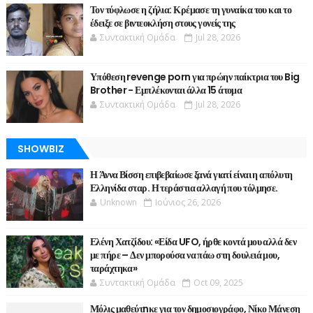
Τον τύφλωσε η ζήλια: Κρέμασε τη γυναίκα του και το
έδειξε σε βιντεοκλήση στους γονείς της
Συντακτική Ομάδα
Jul 28, 2026
Υπόθεση revenge porn για πρώην παίκτρια του Big
Brother - Εμπλέκονται άλλα 15 άτομα
Συντακτική Ομάδα
Jul 28, 2026
SHOWBIZ
Η Άννα Βίσση επιβεβαίωσε ξανά γιατί είναι η απόλυτη
Ελληνίδα σταρ. Η τεράστια αλλαγή που τόλμησε.
Unknown
Ιούνιος 26, 2026
Ελένη Χατζίδου: «Είδα UFO, ήρθε κοντά μου αλλά δεν
με πήρε – Δεν μπορούσα να πάω στη δουλειά μου,
ταράχτηκα»
Συντακτική Ομάδα
Oct 09, 2025
Μόλις μαθεύτnκε για τον δημοσιογράφο, Νίκο Μάνεση