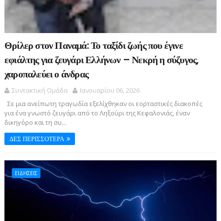
Θρίλερ στον Παναμά: Το ταξίδι ζωής που έγινε
εφιάλτης για ζευγάρι Ελλήνων – Νεκρή η σύζυγος,
χαροπαλεύει ο άνδρας
Συντακτική Ομάδα
Ιανουαρίου 06, 2026
Σε μια ανείπωτη τραγωδία εξελίχθηκαν οι εορταστικές διακοπές
για ένα γνωστό ζευγάρι από το Ληξούρι της Κεφαλονιάς, έναν
δικηγόρο και τη συ...
ΔΕΣ ΠΕΡΙΣΣΟΤΕΡΑ
ΕΙΔΗΣΕΙΣ