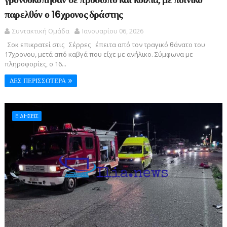
παρελθόν ο 16χρονος δράστης
Συντακτική Ομάδα
Ιανουαρίου 06, 2026
Σοκ επικρατεί στις Σέρρες έπειτα από τον τραγικό θάνατο του
17χρονου, μετά από καβγά που είχε με ανήλικο. Σύμφωνα με
πληροφορίες, ο 16...
ΔΕΣ ΠΕΡΙΣΣΟΤΕΡΑ
ΕΙΔΗΣΕΙΣ