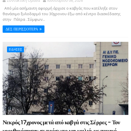
Συντακτική Ομάδα
Ιανουαρίου 06, 2026
Από μία ασήμαντη αφορμή άρχισε ο καβγάς που κατέληξε στον
θανάσιμο ξυλοδαρμό του 30χρονου έξω από κέντρο διασκέδασης
στην Πάτρα . Σύμφων...
ΔΕΣ ΠΕΡΙΣΣΟΤΕΡΑ
ΕΙΔΗΣΕΙΣ
Νεκρός 17χρονος μετά από καβγά στις Σέρρες - Τον
γρονθοκόπησαν σε πρόσωπο και κοιλιά, με ποινικό